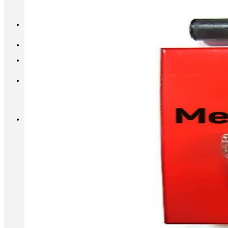
INFO@METALL-FURNITURE.RU
8 (800) 333-87-80
Корзина
Корзина пуста.