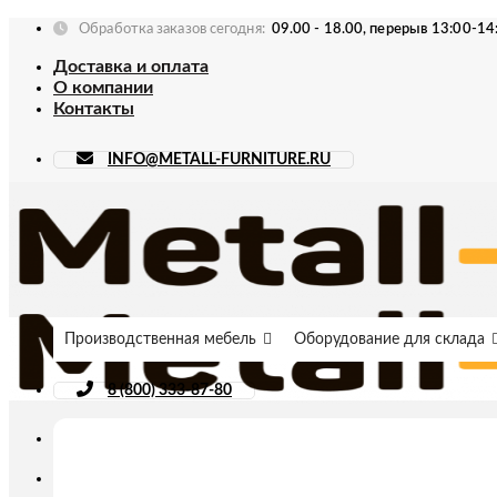
Skip
Обработка заказов сегодня:
09.00 - 18.00, перерыв 13:00-14
to
Доставка и оплата
content
О компании
Контакты
INFO@METALL-FURNITURE.RU
Производственная мебель
Оборудование для склада
8 (800) 333-87-80
Искать: