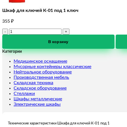
Шкаф для ключей К-01 под 1 ключ
355
₽
Количество
товара
Шкаф
В корзину
для
Категории
ключей
К-01
Медицинское оснащение
под
Мусорные контейнеры классические
1
Нейтральное оборудование
ключ
Производственная мебель
Складская техника
Складское оборудование
Стеллажи
Шкафы металлические
Электрические шкафы
Технические характеристики Шкафа для ключей К-01 под 1