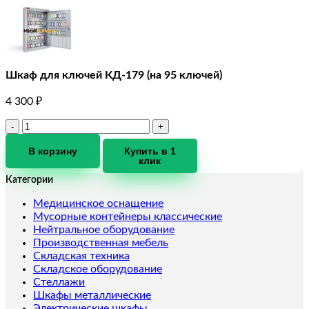
Шкаф для ключей КД-179 (на 95 ключей)
4 300
₽
Количество
товара
Шкаф
В корзину
Купить в 1
клик
для
ключей
Категории
КД-179
(на
Медицинское оснащение
95
Мусорные контейнеры классические
ключей)
Нейтральное оборудование
Производственная мебель
Складская техника
Складское оборудование
Стеллажи
Шкафы металлические
Электрические шкафы