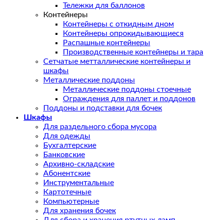
Тележки для баллонов
Контейнеры
Контейнеры с откидным дном
Контейнеры опрокидывающиеся
Распашные контейнеры
Производственные контейнеры и тара
Сетчатые метталлические контейнеры и
шкафы
Металлические поддоны
Металлические поддоны стоечные
Ограждения для паллет и поддонов
Поддоны и подставки для бочек
Шкафы
Для раздельного сбора мусора
Для одежды
Бухгалтерские
Банковские
Архивно-складские
Абонентские
Инструментальные
Картотечные
Компьютерные
Для хранения бочек