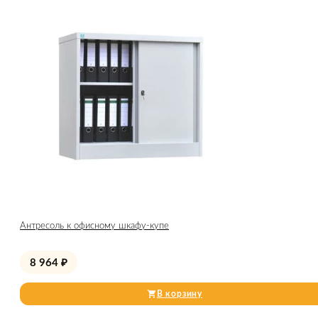
Антресоль к офисному шкафу-купе
8 964
₽
В корзину