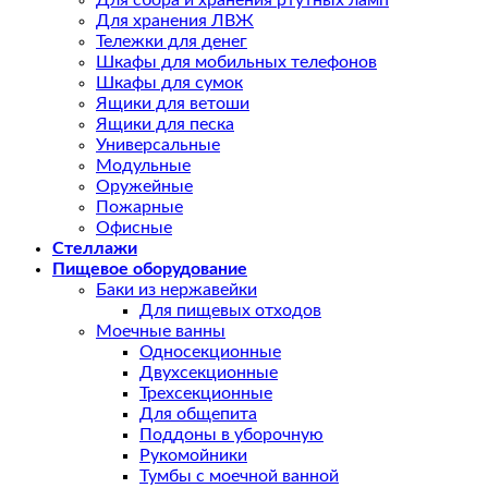
Для сбора и хранения ртутных ламп
Для хранения ЛВЖ
Тележки для денег
Шкафы для мобильных телефонов
Шкафы для сумок
Ящики для ветоши
Ящики для песка
Универсальные
Модульные
Оружейные
Пожарные
Офисные
Стеллажи
Пищевое оборудование
Баки из нержавейки
Для пищевых отходов
Моечные ванны
Односекционные
Двухсекционные
Трехсекционные
Для общепита
Поддоны в уборочную
Рукомойники
Тумбы с моечной ванной