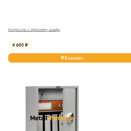
Антресоль к офисному шкафу
4 605
₽
В корзину