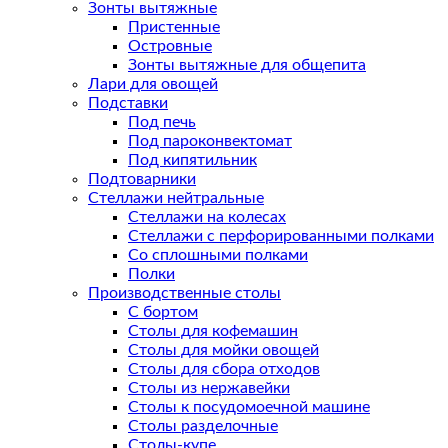
Зонты вытяжные
Пристенные
Островные
Зонты вытяжные для общепита
Лари для овощей
Подставки
Под печь
Под пароконвектомат
Под кипятильник
Подтоварники
Стеллажи нейтральные
Стеллажи на колесах
Стеллажи с перфорированными полками
Со сплошными полками
Полки
Производственные столы
С бортом
Столы для кофемашин
Столы для мойки овощей
Столы для сбора отходов
Столы из нержавейки
Столы к посудомоечной машине
Столы разделочные
Столы-купе