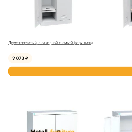
Двухстворчатый, с откидной скамьей (верх липа)
9 073
₽