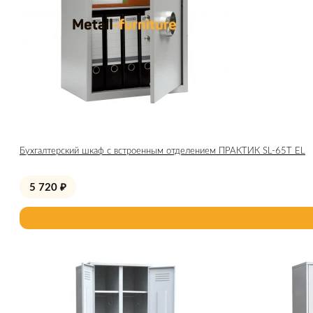
Бухгалтерский шкаф с встроенным отделением ПРАКТИК SL-65Т EL
5 720
₽