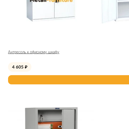
Антресоль к офисному шкафу
4 605
₽