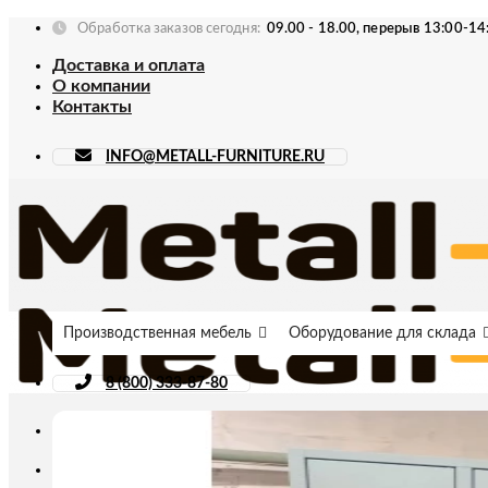
Skip
Обработка заказов сегодня:
09.00 - 18.00, перерыв 13:00-14
to
Доставка и оплата
content
О компании
Контакты
INFO@METALL-FURNITURE.RU
Производственная мебель
Оборудование для склада
8 (800) 333-87-80
Искать: