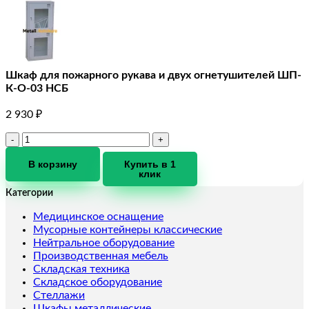
Шкаф для пожарного рукава и двух огнетушителей ШП-
К-О-03 НСБ
2 930
₽
Количество
товара
Шкаф
В корзину
Купить в 1
клик
для
пожарного
Категории
рукава
и
Медицинское оснащение
двух
Мусорные контейнеры классические
огнетушителей
Нейтральное оборудование
ШП-
Производственная мебель
К-
Складская техника
О-03
Складское оборудование
НСБ
Стеллажи
Шкафы металлические