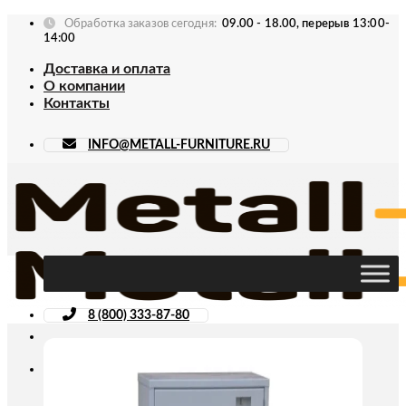
Skip
Обработка заказов сегодня:
09.00 - 18.00, перерыв 13:00-
to
14:00
content
Доставка и оплата
О компании
Контакты
INFO@METALL-FURNITURE.RU
8 (800) 333-87-80
Искать: