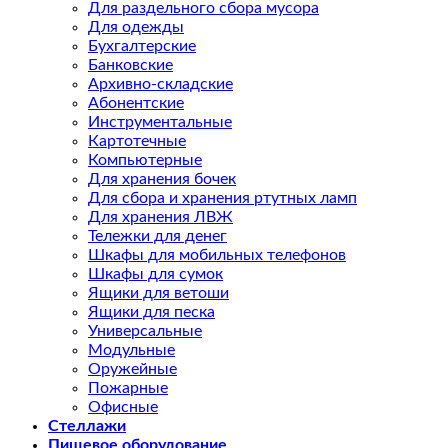
Для раздельного сбора мусора
Для одежды
Бухгалтерские
Банковские
Архивно-складские
Абонентские
Инструментальные
Картотечные
Компьютерные
Для хранения бочек
Для сбора и хранения ртутных ламп
Для хранения ЛВЖ
Тележки для денег
Шкафы для мобильных телефонов
Шкафы для сумок
Ящики для ветоши
Ящики для песка
Универсальные
Модульные
Оружейные
Пожарные
Офисные
Стеллажи
Пищевое оборудование