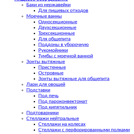
Баки из нержавейки
Для пищевых отходов
Моечные ванны
Односекционные
Двухсекционные
Трехсекционные
Для общепита
Поддоны в уборочную
Рукомойники
Тумбы с моечной ванной
Зонты вытяжные
Пристенные
Островные
Зонты вытяжные для общепита
Лари для овощей
Подставки
Под печь
Под пароконвектомат
Под кипятильник
Подтоварники
Стеллажи нейтральные
Стеллажи на колесах
Стеллажи с перфорированными полками