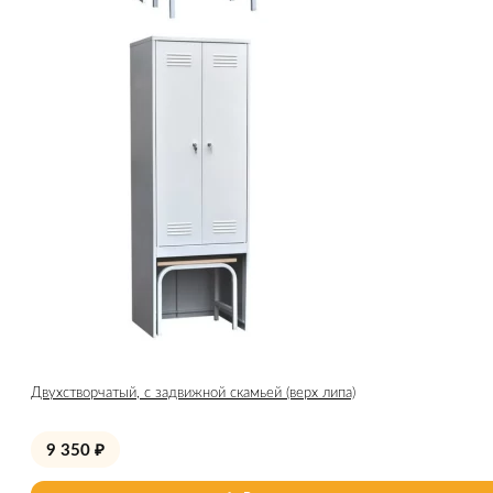
Двухстворчатый, с задвижной скамьей (верх липа)
9 350
₽