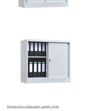
Антресоль к офисному шкафу-купе