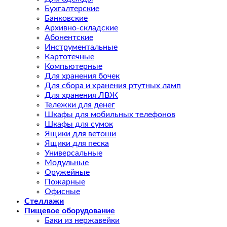
Бухгалтерские
Банковские
Архивно-складские
Абонентские
Инструментальные
Картотечные
Компьютерные
Для хранения бочек
Для сбора и хранения ртутных ламп
Для хранения ЛВЖ
Тележки для денег
Шкафы для мобильных телефонов
Шкафы для сумок
Ящики для ветоши
Ящики для песка
Универсальные
Модульные
Оружейные
Пожарные
Офисные
Стеллажи
Пищевое оборудование
Баки из нержавейки