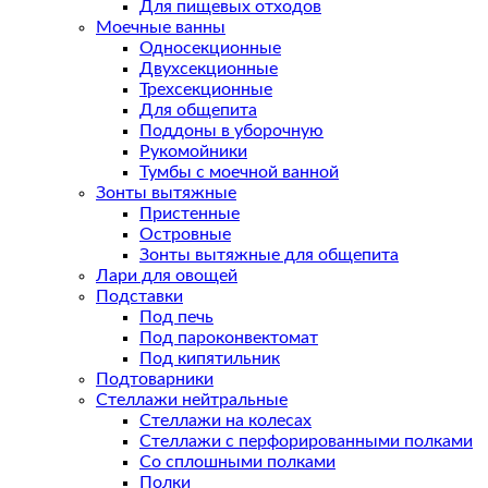
Для пищевых отходов
Моечные ванны
Односекционные
Двухсекционные
Трехсекционные
Для общепита
Поддоны в уборочную
Рукомойники
Тумбы с моечной ванной
Зонты вытяжные
Пристенные
Островные
Зонты вытяжные для общепита
Лари для овощей
Подставки
Под печь
Под пароконвектомат
Под кипятильник
Подтоварники
Стеллажи нейтральные
Стеллажи на колесах
Стеллажи с перфорированными полками
Со сплошными полками
Полки