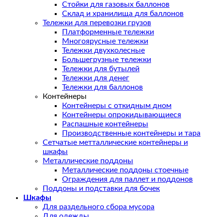
Стойки для газовых баллонов
Склад и хранилища для баллонов
Тележки для перевозки грузов
Платформенные тележки
Многоярусные тележки
Тележки двухколесные
Большегрузные тележки
Тележки для бутылей
Тележки для денег
Тележки для баллонов
Контейнеры
Контейнеры с откидным дном
Контейнеры опрокидывающиеся
Распашные контейнеры
Производственные контейнеры и тара
Сетчатые метталлические контейнеры и
шкафы
Металлические поддоны
Металлические поддоны стоечные
Ограждения для паллет и поддонов
Поддоны и подставки для бочек
Шкафы
Для раздельного сбора мусора
Для одежды