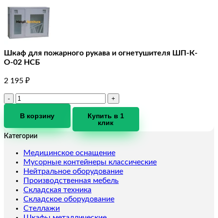
Шкаф для пожарного рукава и огнетушителя ШП-К-
О-02 НСБ
2 195
₽
Количество
товара
Шкаф
В корзину
Купить в 1
клик
для
пожарного
Категории
рукава
и
Медицинское оснащение
огнетушителя
Мусорные контейнеры классические
ШП-
Нейтральное оборудование
К-
Производственная мебель
О-02
Складская техника
НСБ
Складское оборудование
Стеллажи
Шкафы металлические