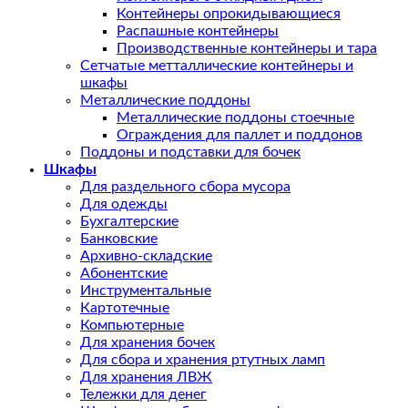
Контейнеры опрокидывающиеся
Распашные контейнеры
Производственные контейнеры и тара
Сетчатые метталлические контейнеры и
шкафы
Металлические поддоны
Металлические поддоны стоечные
Ограждения для паллет и поддонов
Поддоны и подставки для бочек
Шкафы
Для раздельного сбора мусора
Для одежды
Бухгалтерские
Банковские
Архивно-складские
Абонентские
Инструментальные
Картотечные
Компьютерные
Для хранения бочек
Для сбора и хранения ртутных ламп
Для хранения ЛВЖ
Тележки для денег