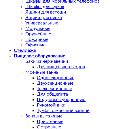
Шкафы для мобильных телефонов
Шкафы для сумок
Ящики для ветоши
Ящики для песка
Универсальные
Модульные
Оружейные
Пожарные
Офисные
Стеллажи
Пищевое оборудование
Баки из нержавейки
Для пищевых отходов
Моечные ванны
Односекционные
Двухсекционные
Трехсекционные
Для общепита
Поддоны в уборочную
Рукомойники
Тумбы с моечной ванной
Зонты вытяжные
Пристенные
Островные