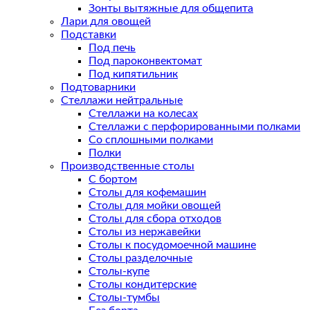
Зонты вытяжные для общепита
Лари для овощей
Подставки
Под печь
Под пароконвектомат
Под кипятильник
Подтоварники
Стеллажи нейтральные
Стеллажи на колесах
Стеллажи с перфорированными полками
Со сплошными полками
Полки
Производственные столы
С бортом
Столы для кофемашин
Столы для мойки овощей
Столы для сбора отходов
Столы из нержавейки
Столы к посудомоечной машине
Столы разделочные
Столы-купе
Столы кондитерские
Столы-тумбы