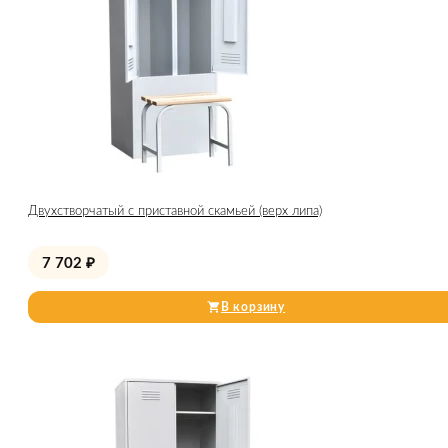
Двухстворчатый с приставной скамьей (верх липа)
7 702
₽
В корзину