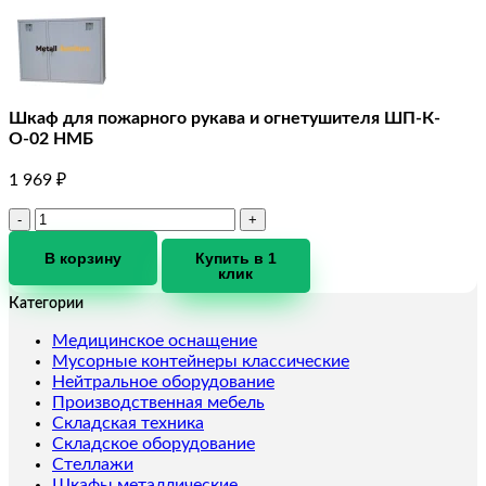
Шкаф для пожарного рукава и огнетушителя ШП-К-
О-02 НМБ
1 969
₽
Количество
товара
Шкаф
В корзину
Купить в 1
клик
для
пожарного
Категории
рукава
и
Медицинское оснащение
огнетушителя
Мусорные контейнеры классические
ШП-
Нейтральное оборудование
К-
Производственная мебель
О-02
Складская техника
НМБ
Складское оборудование
Стеллажи
Шкафы металлические