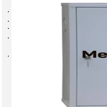
INFO@METALL-FURNITURE.RU
8 (800) 333-87-80
Корзина
Корзина пуста.