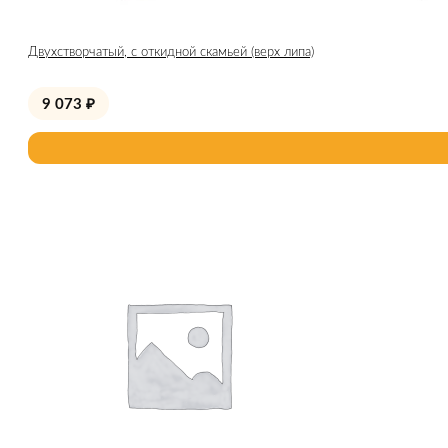
Двухстворчатый, с откидной скамьей (верх липа)
9 073
₽