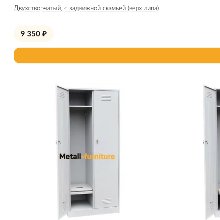
Двухстворчатый, с задвижной скамьей (верх липа)
9 350
₽