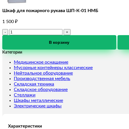
Шкаф для пожарного рукава ШП-К-01 НМБ
1 500
₽
Количество
товара
Шкаф
В корзину
для
Категории
пожарного
рукава
Медицинское оснащение
ШП-
Мусорные контейнеры классические
К-01
Нейтральное оборудование
НМБ
Производственная мебель
Складская техника
Складское оборудование
Стеллажи
Шкафы металлические
Электрические шкафы
Характеристики