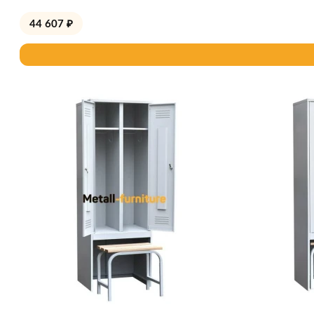
44 607
₽