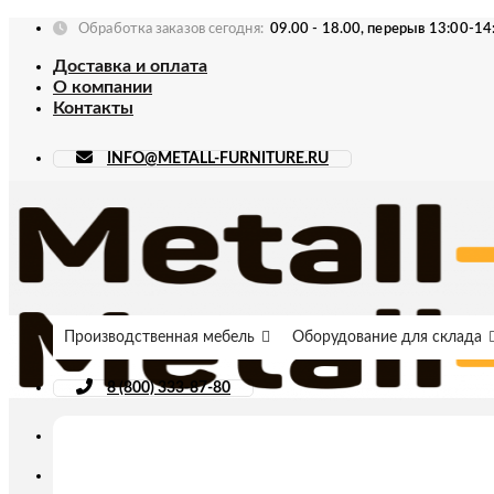
Skip
Обработка заказов сегодня:
09.00 - 18.00, перерыв 13:00-14
to
Доставка и оплата
content
О компании
Контакты
INFO@METALL-FURNITURE.RU
Производственная мебель
Оборудование для склада
8 (800) 333-87-80
Искать: