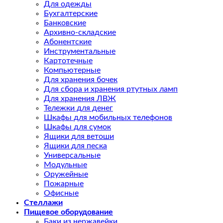
Для одежды
Бухгалтерские
Банковские
Архивно-складские
Абонентские
Инструментальные
Картотечные
Компьютерные
Для хранения бочек
Для сбора и хранения ртутных ламп
Для хранения ЛВЖ
Тележки для денег
Шкафы для мобильных телефонов
Шкафы для сумок
Ящики для ветоши
Ящики для песка
Универсальные
Модульные
Оружейные
Пожарные
Офисные
Стеллажи
Пищевое оборудование
Баки из нержавейки