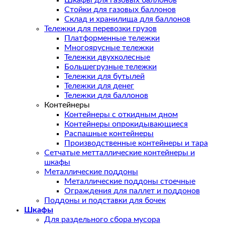
Шкафы для газовых баллонов
Стойки для газовых баллонов
Склад и хранилища для баллонов
Тележки для перевозки грузов
Платформенные тележки
Многоярусные тележки
Тележки двухколесные
Большегрузные тележки
Тележки для бутылей
Тележки для денег
Тележки для баллонов
Контейнеры
Контейнеры с откидным дном
Контейнеры опрокидывающиеся
Распашные контейнеры
Производственные контейнеры и тара
Сетчатые метталлические контейнеры и
шкафы
Металлические поддоны
Металлические поддоны стоечные
Ограждения для паллет и поддонов
Поддоны и подставки для бочек
Шкафы
Для раздельного сбора мусора