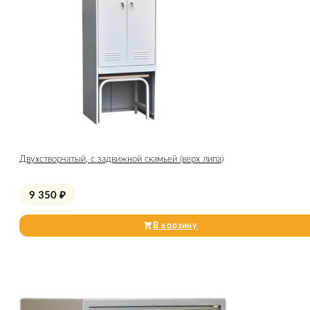
Двухстворчатый, с задвижной скамьей (верх липа)
9 350
₽
В корзину