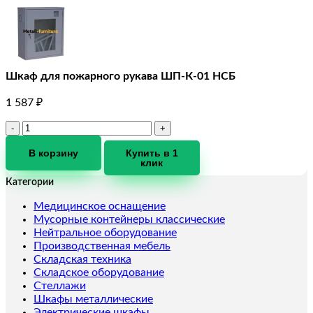
Шкаф для пожарного рукава ШП-К-01 НСБ
1 587
₽
Количество
товара
Шкаф
В корзину
Купить в 1
клик
для
пожарного
Категории
рукава
ШП-
Медицинское оснащение
К-01
Мусорные контейнеры классические
НСБ
Нейтральное оборудование
Производственная мебель
Складская техника
Складское оборудование
Стеллажи
Шкафы металлические
Электрические шкафы