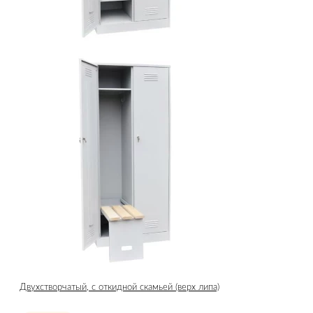
Двухстворчатый, с откидной скамьей (верх липа)