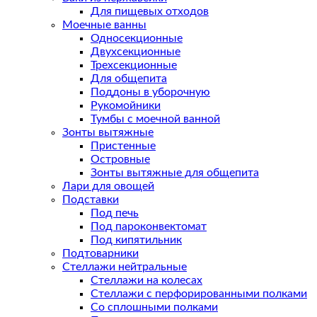
Для пищевых отходов
Моечные ванны
Односекционные
Двухсекционные
Трехсекционные
Для общепита
Поддоны в уборочную
Рукомойники
Тумбы с моечной ванной
Зонты вытяжные
Пристенные
Островные
Зонты вытяжные для общепита
Лари для овощей
Подставки
Под печь
Под пароконвектомат
Под кипятильник
Подтоварники
Стеллажи нейтральные
Стеллажи на колесах
Стеллажи с перфорированными полками
Со сплошными полками