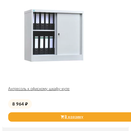
Антресоль к офисному шкафу-купе
8 964
₽
В корзину