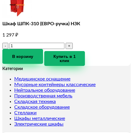
Шкаф ШПК-310 (ЕВРО-ручка) НЗК
1 297
₽
Количество
товара
Шкаф
В корзину
Купить в 1
клик
ШПК-310
(ЕВРО-
Категории
ручка)
НЗК
Медицинское оснащение
Мусорные контейнеры классические
Нейтральное оборудование
Производственная мебель
Складская техника
Складское оборудование
Стеллажи
Шкафы металлические
Электрические шкафы