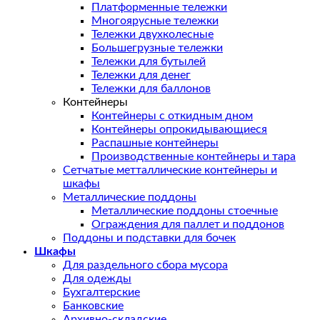
Платформенные тележки
Многоярусные тележки
Тележки двухколесные
Большегрузные тележки
Тележки для бутылей
Тележки для денег
Тележки для баллонов
Контейнеры
Контейнеры с откидным дном
Контейнеры опрокидывающиеся
Распашные контейнеры
Производственные контейнеры и тара
Сетчатые метталлические контейнеры и
шкафы
Металлические поддоны
Металлические поддоны стоечные
Ограждения для паллет и поддонов
Поддоны и подставки для бочек
Шкафы
Для раздельного сбора мусора
Для одежды
Бухгалтерские
Банковские
Архивно-складские