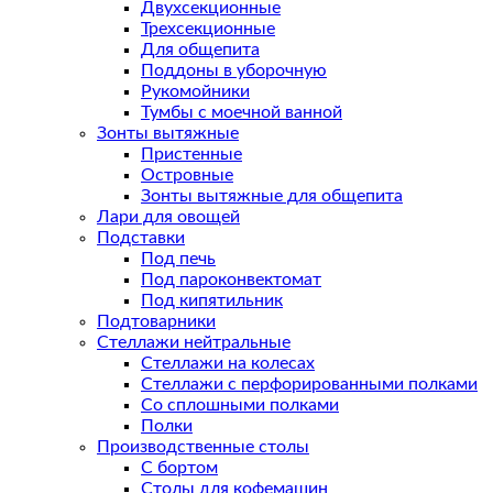
Двухсекционные
Трехсекционные
Для общепита
Поддоны в уборочную
Рукомойники
Тумбы с моечной ванной
Зонты вытяжные
Пристенные
Островные
Зонты вытяжные для общепита
Лари для овощей
Подставки
Под печь
Под пароконвектомат
Под кипятильник
Подтоварники
Стеллажи нейтральные
Стеллажи на колесах
Стеллажи с перфорированными полками
Со сплошными полками
Полки
Производственные столы
С бортом
Столы для кофемашин