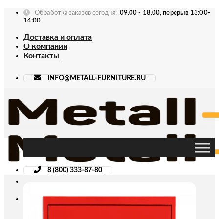
Skip
Обработка заказов сегодня:
09.00 - 18.00, перерыв 13:00-
to
14:00
content
Доставка и оплата
О компании
Контакты
INFO@METALL-FURNITURE.RU
8 (800) 333-87-80
Искать: