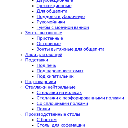
Двухсекционные
Трехсекционные
Для общепита
Поддоны в уборочную
Рукомойники
Тумбы с моечной ванной
Зонты вытяжные
Пристенные
Островные
Зонты вытяжные для общепита
Лари для овощей
Подставки
Под печь
Под пароконвектомат
Под кипятильник
Подтоварники
Стеллажи нейтральные
Стеллажи на колесах
Стеллажи с перфорированными полками
Со сплошными полками
Полки
Производственные столы
С бортом
Столы для кофемашин