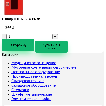
Шкаф ШПК-310 НОК
1 355
₽
Количество
товара
Шкаф
В корзину
Купить в 1
клик
ШПК-310
НОК
Категории
Медицинское оснащение
Мусорные контейнеры классические
Нейтральное оборудование
Производственная мебель
Складская техника
Складское оборудование
Стеллажи
Шкафы металлические
Электрические шкафы