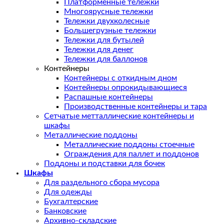
Платформенные тележки
Многоярусные тележки
Тележки двухколесные
Большегрузные тележки
Тележки для бутылей
Тележки для денег
Тележки для баллонов
Контейнеры
Контейнеры с откидным дном
Контейнеры опрокидывающиеся
Распашные контейнеры
Производственные контейнеры и тара
Сетчатые метталлические контейнеры и
шкафы
Металлические поддоны
Металлические поддоны стоечные
Ограждения для паллет и поддонов
Поддоны и подставки для бочек
Шкафы
Для раздельного сбора мусора
Для одежды
Бухгалтерские
Банковские
Архивно-складские