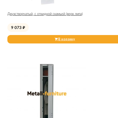
Двухстворчатый, с откидной скамьей (верх липа)
9 073
₽
В корзину