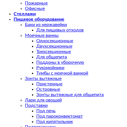
Пожарные
Офисные
Стеллажи
Пищевое оборудование
Баки из нержавейки
Для пищевых отходов
Моечные ванны
Односекционные
Двухсекционные
Трехсекционные
Для общепита
Поддоны в уборочную
Рукомойники
Тумбы с моечной ванной
Зонты вытяжные
Пристенные
Островные
Зонты вытяжные для общепита
Лари для овощей
Подставки
Под печь
Под пароконвектомат
Под кипятильник