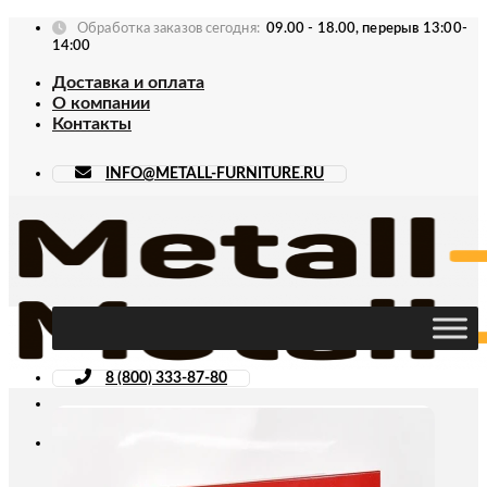
Skip
Обработка заказов сегодня:
09.00 - 18.00, перерыв 13:00-
to
14:00
content
Доставка и оплата
О компании
Контакты
INFO@METALL-FURNITURE.RU
8 (800) 333-87-80
Искать: