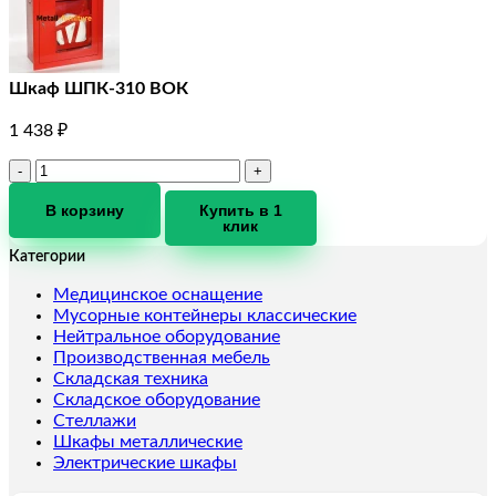
Шкаф ШПК-310 ВОК
1 438
₽
Количество
товара
Шкаф
В корзину
Купить в 1
клик
ШПК-310
ВОК
Категории
Медицинское оснащение
Мусорные контейнеры классические
Нейтральное оборудование
Производственная мебель
Складская техника
Складское оборудование
Стеллажи
Шкафы металлические
Электрические шкафы