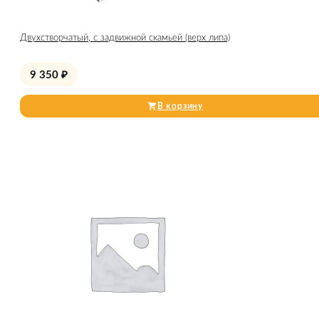
Двухстворчатый, с задвижной скамьей (верх липа)
9 350
₽
В корзину