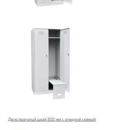
Двухстворчатый шкаф 800 мм с откидной скамьей