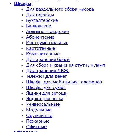
Шкафы
Для раздельного сбора мусора
Для одежды
Бухгалтерские
Банковские
Архивно-складские
Абонентские
Инструментальные
Картотечные
Компьютерные
Для хранения бочек
Для сбора и хранения ртутных ламп
Для хранения ЛВЖ
Тележки для денег
Шкафы для мобильных телефонов
Шкафы для сумок
Ящики для ветоши
Ящики для песка
Универсальные
Модульные
Оружейные
Пожарные
Офисные