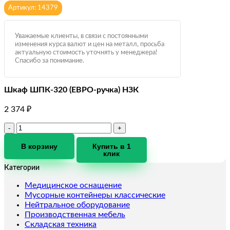
Артикул: 14379
Уважаемые клиенты, в связи с постоянными
изменения курса валют и цен на металл, просьба
актуальную стоимость уточнять у менеджера!
Спасибо за понимание.
Шкаф ШПК-320 (ЕВРО-ручка) НЗК
2 374
₽
Количество
товара
Шкаф
В корзину
Купить в 1
клик
ШПК-320
(ЕВРО-
Категории
ручка)
НЗК
Медицинское оснащение
Мусорные контейнеры классические
Нейтральное оборудование
Производственная мебель
Складская техника