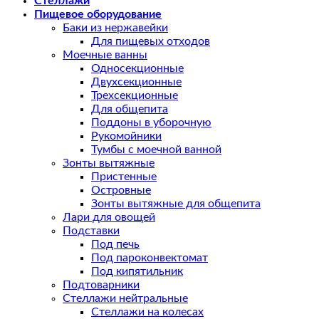
Стеллажи
Пищевое оборудование
Баки из нержавейки
Для пищевых отходов
Моечные ванны
Односекционные
Двухсекционные
Трехсекционные
Для общепита
Поддоны в уборочную
Рукомойники
Тумбы с моечной ванной
Зонты вытяжные
Пристенные
Островные
Зонты вытяжные для общепита
Лари для овощей
Подставки
Под печь
Под пароконвектомат
Под кипятильник
Подтоварники
Стеллажи нейтральные
Стеллажи на колесах