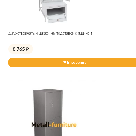
Двухстворчатый шкаф, на подставке с ящиком
8 765
₽
В корзину