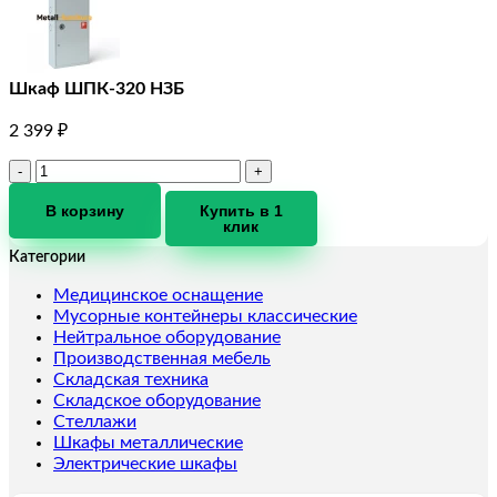
Шкаф ШПК-320 НЗБ
2 399
₽
Количество
товара
Шкаф
В корзину
Купить в 1
клик
ШПК-320
НЗБ
Категории
Медицинское оснащение
Мусорные контейнеры классические
Нейтральное оборудование
Производственная мебель
Складская техника
Складское оборудование
Стеллажи
Шкафы металлические
Электрические шкафы