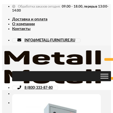
Skip
Обработка заказов сегодня:
09.00 - 18.00, перерыв 13:00-
to
14:00
content
Доставка и оплата
О компании
Контакты
INFO@METALL-FURNITURE.RU
8 (800) 333-87-80
Искать: