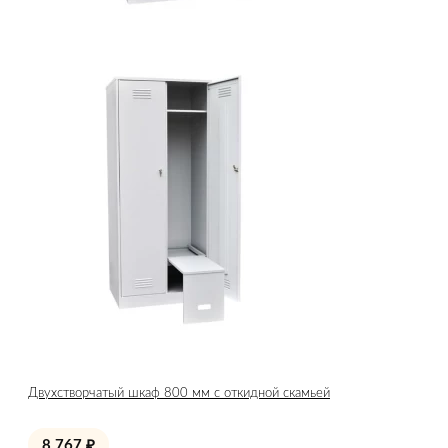
Двухстворчатый шкаф 800 мм с откидной скамьей
8 767
₽