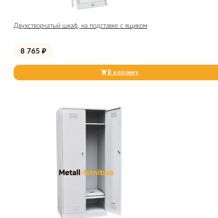
Двухстворчатый шкаф, на подставке с ящиком
8 765
₽
В корзину