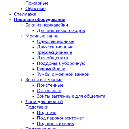
Пожарные
Офисные
Стеллажи
Пищевое оборудование
Баки из нержавейки
Для пищевых отходов
Моечные ванны
Односекционные
Двухсекционные
Трехсекционные
Для общепита
Поддоны в уборочную
Рукомойники
Тумбы с моечной ванной
Зонты вытяжные
Пристенные
Островные
Зонты вытяжные для общепита
Лари для овощей
Подставки
Под печь
Под пароконвектомат
Под кипятильник