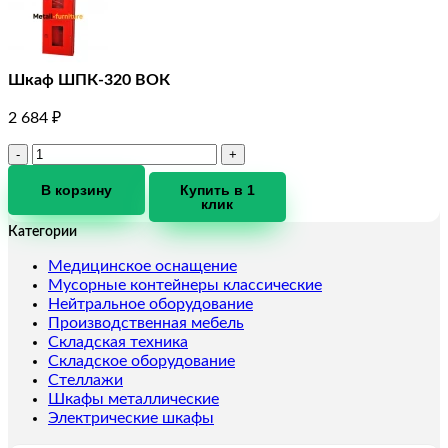
Шкаф ШПК-320 ВОК
2 684
₽
Количество
товара
Шкаф
В корзину
Купить в 1
клик
ШПК-320
ВОК
Категории
Медицинское оснащение
Мусорные контейнеры классические
Нейтральное оборудование
Производственная мебель
Складская техника
Складское оборудование
Стеллажи
Шкафы металлические
Электрические шкафы