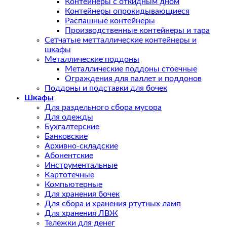
Контейнеры с откидным дном
Контейнеры опрокидывающиеся
Распашные контейнеры
Производственные контейнеры и тара
Сетчатые метталлические контейнеры и
шкафы
Металлические поддоны
Металлические поддоны стоечные
Ограждения для паллет и поддонов
Поддоны и подставки для бочек
Шкафы
Для раздельного сбора мусора
Для одежды
Бухгалтерские
Банковские
Архивно-складские
Абонентские
Инструментальные
Картотечные
Компьютерные
Для хранения бочек
Для сбора и хранения ртутных ламп
Для хранения ЛВЖ
Тележки для денег