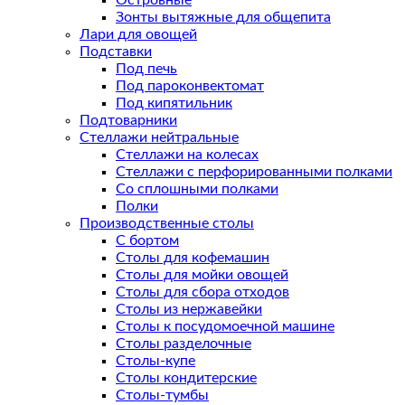
Островные
Зонты вытяжные для общепита
Лари для овощей
Подставки
Под печь
Под пароконвектомат
Под кипятильник
Подтоварники
Стеллажи нейтральные
Стеллажи на колесах
Стеллажи с перфорированными полками
Со сплошными полками
Полки
Производственные столы
С бортом
Столы для кофемашин
Столы для мойки овощей
Столы для сбора отходов
Столы из нержавейки
Столы к посудомоечной машине
Столы разделочные
Столы-купе
Столы кондитерские
Столы-тумбы