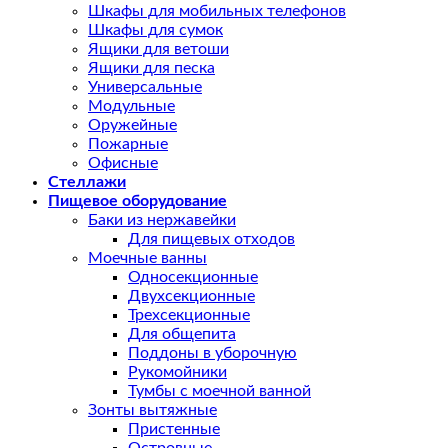
Шкафы для мобильных телефонов
Шкафы для сумок
Ящики для ветоши
Ящики для песка
Универсальные
Модульные
Оружейные
Пожарные
Офисные
Стеллажи
Пищевое оборудование
Баки из нержавейки
Для пищевых отходов
Моечные ванны
Односекционные
Двухсекционные
Трехсекционные
Для общепита
Поддоны в уборочную
Рукомойники
Тумбы с моечной ванной
Зонты вытяжные
Пристенные