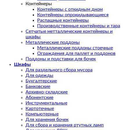
Контейнеры
Контейнеры с откидным дном
Контейнеры опрокидывающиеся
Распашные контейнеры
Производственные контейнеры и тара
Сетчатые метталлические контейнеры и
шкафы
Металлические поддоны
Металлические поддоны стоечные
Ограждения для паллет и поддонов
Поддоны и подставки для бочек
Шкафы
Для раздельного сбора мусора
Для одежды
Бухгалтерские
Банковские
Архивно-складские
Абонентские
Инструментальные
Картотечные
Компьютерные
Для хранения бочек
Для сбора и хранения ртутных ламп