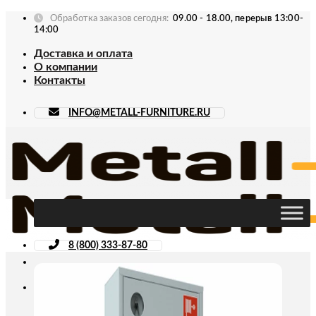
Skip
Обработка заказов сегодня:
09.00 - 18.00, перерыв 13:00-
to
14:00
content
Доставка и оплата
О компании
Контакты
INFO@METALL-FURNITURE.RU
8 (800) 333-87-80
Искать: