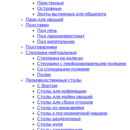
Пристенные
Островные
Зонты вытяжные для общепита
Лари для овощей
Подставки
Под печь
Под пароконвектомат
Под кипятильник
Подтоварники
Стеллажи нейтральные
Стеллажи на колесах
Стеллажи с перфорированными полками
Со сплошными полками
Полки
Производственные столы
С бортом
Столы для кофемашин
Столы для мойки овощей
Столы для сбора отходов
Столы из нержавейки
Столы к посудомоечной машине
Столы разделочные
Столы-купе
Столы кондитерские