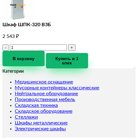
Шкаф ШПК-320 ВЗБ
2 543
₽
Количество
товара
Шкаф
В корзину
Купить в 1
клик
ШПК-320
ВЗБ
Категории
Медицинское оснащение
Мусорные контейнеры классические
Нейтральное оборудование
Производственная мебель
Складская техника
Складское оборудование
Стеллажи
Шкафы металлические
Электрические шкафы