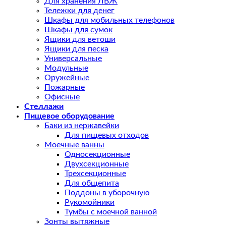
Для хранения ЛВЖ
Тележки для денег
Шкафы для мобильных телефонов
Шкафы для сумок
Ящики для ветоши
Ящики для песка
Универсальные
Модульные
Оружейные
Пожарные
Офисные
Стеллажи
Пищевое оборудование
Баки из нержавейки
Для пищевых отходов
Моечные ванны
Односекционные
Двухсекционные
Трехсекционные
Для общепита
Поддоны в уборочную
Рукомойники
Тумбы с моечной ванной
Зонты вытяжные