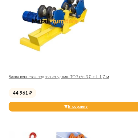
Балка концевая подвесная удлин. TOR г/п 3,0 т L 1,7 м
44 961
₽
В корзину