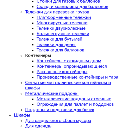
Стойки для газовых баллонов
Склад и хранилища для баллонов
Тележки для перевозки грузов
Платформенные тележки
Многоярусные тележки
Тележки двухколесные
Большегрузные тележки
Тележки для бутылей
Тележки для денег
Тележки для баллонов
Контейнеры
Контейнеры с откидным дном
Контейнеры опрокидывающиеся
Распашные контейнеры
Производственные контейнеры и тара
Сетчатые метталлические контейнеры и
шкафы
Металлические поддоны
Металлические поддоны стоечные
Ограждения для паллет и поддонов
Поддоны и подставки для бочек
Шкафы
Для раздельного сбора мусора
Для одежды