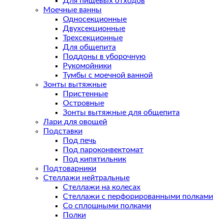
Для пищевых отходов
Моечные ванны
Односекционные
Двухсекционные
Трехсекционные
Для общепита
Поддоны в уборочную
Рукомойники
Тумбы с моечной ванной
Зонты вытяжные
Пристенные
Островные
Зонты вытяжные для общепита
Лари для овощей
Подставки
Под печь
Под пароконвектомат
Под кипятильник
Подтоварники
Стеллажи нейтральные
Стеллажи на колесах
Стеллажи с перфорированными полками
Со сплошными полками
Полки