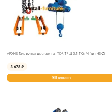
АРХИВ Таль ручная шестеренная TOR ТРШ 0,5 ТХ6 М (тип HS-Z)
3 678
₽
В корзину