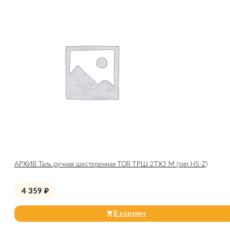
АРХИВ Таль ручная шестеренная TOR ТРШ 2ТХ3 М (тип HS-Z)
4 359
₽
В корзину