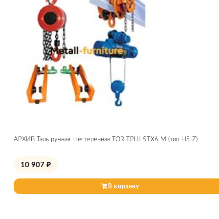
АРХИВ Таль ручная шестеренная TOR ТРШ 5ТХ6 М (тип HS-Z)
10 907
₽
В корзину