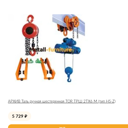
АРХИВ Таль ручная шестеренная TOR ТРШ 2ТХ6 М (тип HS-Z)
5 729
₽