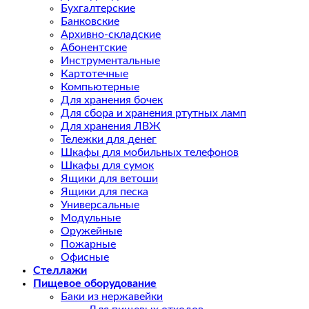
Бухгалтерские
Банковские
Архивно-складские
Абонентские
Инструментальные
Картотечные
Компьютерные
Для хранения бочек
Для сбора и хранения ртутных ламп
Для хранения ЛВЖ
Тележки для денег
Шкафы для мобильных телефонов
Шкафы для сумок
Ящики для ветоши
Ящики для песка
Универсальные
Модульные
Оружейные
Пожарные
Офисные
Стеллажи
Пищевое оборудование
Баки из нержавейки