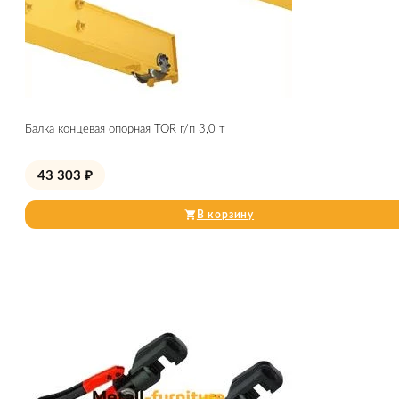
Балка концевая опорная TOR г/п 3,0 т
43 303
₽
В корзину