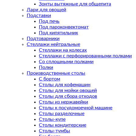
Зонты вытяжные для общепита
Лари для овощей
Подставки
Под печь
Под пароконвектомат
Под кипятильник
Подтоварники
Стеллажи нейтральные
Стеллажи на колесах
Стеллажи с перфорированными полками
Со сплошными полками
Полки
Производственные столы
С бортом
Столы для кофемашин
Столы для мойки овощей
Столы для сбора отходов
Столы из нержавейки
Столы к посудомоечной машине
Столы разделочные
Столы-купе
Столы кондитерские
Столы-тумбы