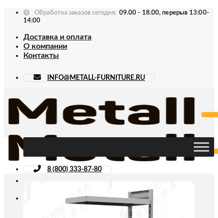
Skip
Обработка заказов сегодня:
09.00 - 18.00, перерыв 13:00-
to
14:00
content
Доставка и оплата
О компании
Контакты
INFO@METALL-FURNITURE.RU
8 (800) 333-87-80
Искать: