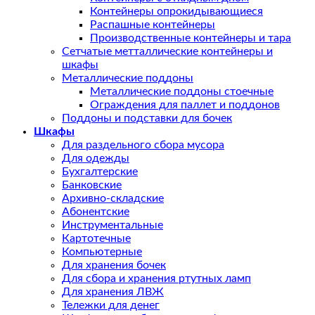
Контейнеры опрокидывающиеся
Распашные контейнеры
Производственные контейнеры и тара
Сетчатые метталлические контейнеры и
шкафы
Металлические поддоны
Металлические поддоны стоечные
Ограждения для паллет и поддонов
Поддоны и подставки для бочек
Шкафы
Для раздельного сбора мусора
Для одежды
Бухгалтерские
Банковские
Архивно-складские
Абонентские
Инструментальные
Картотечные
Компьютерные
Для хранения бочек
Для сбора и хранения ртутных ламп
Для хранения ЛВЖ
Тележки для денег