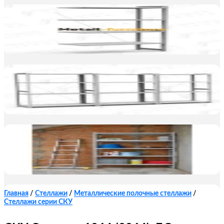
Главная
/
Стеллажи
/
Металлические полочные стеллажи
/
Стеллажи серии СКУ