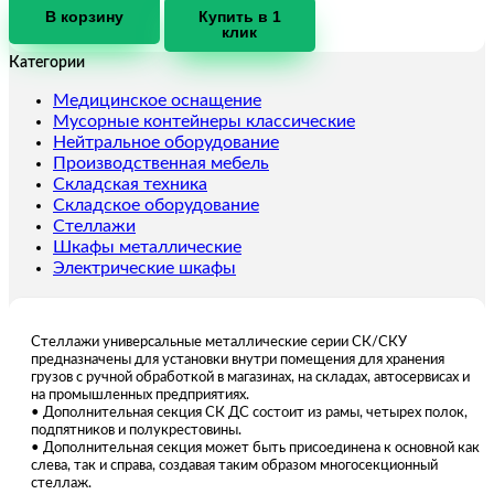
СКУ
В корзину
Купить в 1
клик
Стеллаж
1264
Категории
(2964)-
ДС
Медицинское оснащение
Мусорные контейнеры классические
Нейтральное оборудование
Производственная мебель
Складская техника
Складское оборудование
Стеллажи
Шкафы металлические
Электрические шкафы
Стеллажи универсальные металлические серии СК/СКУ
предназначены для установки внутри помещения для хранения
грузов с ручной обработкой в магазинах, на складах, автосервисах и
на промышленных предприятиях.
• Дополнительная секция СК ДС состоит из рамы, четырех полок,
подпятников и полукрестовины.
• Дополнительная секция может быть присоединена к основной как
слева, так и справа, создавая таким образом многосекционный
стеллаж.