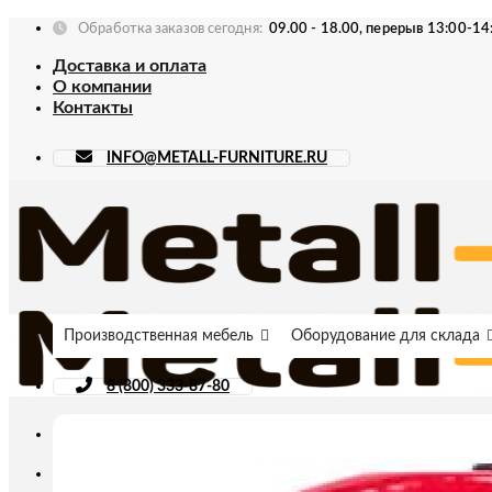
Skip
Обработка заказов сегодня:
09.00 - 18.00, перерыв 13:00-14
to
Доставка и оплата
content
О компании
Контакты
INFO@METALL-FURNITURE.RU
Производственная мебель
Оборудование для склада
8 (800) 333-87-80
Искать: