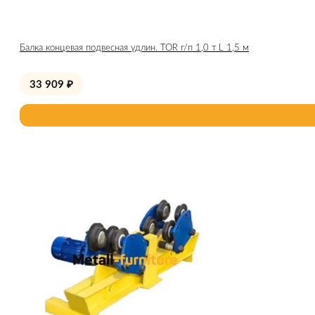
Балка концевая подвесная удлин. TOR г/п 1,0 т L 1,5 м
33 909
₽