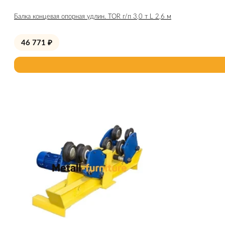
Балка концевая опорная удлин. TOR г/п 3,0 т L 2,6 м
46 771
₽