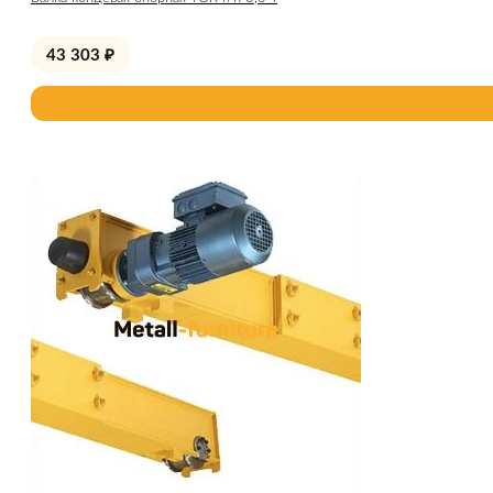
43 303
₽