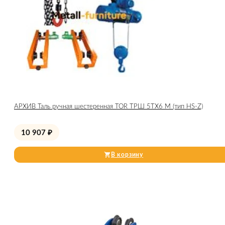
АРХИВ Таль ручная шестеренная TOR ТРШ 5ТХ6 М (тип HS-Z)
10 907
₽
В корзину