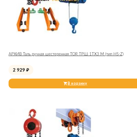
АРХИВ Таль ручная шестеренная TOR ТРШ 1ТХ3 М (тип HS-Z)
2 929
₽
В корзину