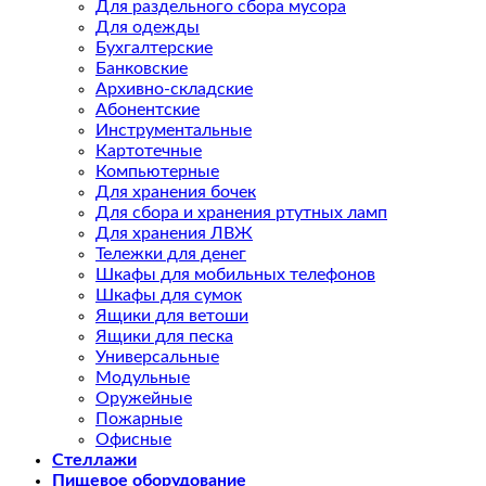
Для раздельного сбора мусора
Для одежды
Бухгалтерские
Банковские
Архивно-складские
Абонентские
Инструментальные
Картотечные
Компьютерные
Для хранения бочек
Для сбора и хранения ртутных ламп
Для хранения ЛВЖ
Тележки для денег
Шкафы для мобильных телефонов
Шкафы для сумок
Ящики для ветоши
Ящики для песка
Универсальные
Модульные
Оружейные
Пожарные
Офисные
Стеллажи
Пищевое оборудование