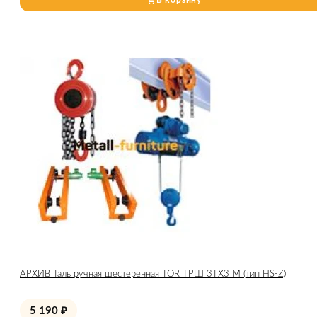
В корзину
АРХИВ Таль ручная шестеренная TOR ТРШ 3ТХ3 М (тип HS-Z)
5 190
₽