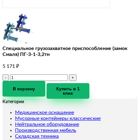
Специальное грузозахватное приспособление (замок
Смаля) ПГ-3-1-3,2тн
5 171
₽
Количество
товара
Специальное
В корзину
Купить в 1
клик
грузозахватное
приспособление
Категории
(замок
Смаля)
Медицинское оснащение
ПГ-3-
Мусорные контейнеры классические
1-
Нейтральное оборудование
3,2тн
Производственная мебель
Складская техника