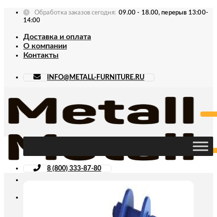
Skip
Обработка заказов сегодня:
09.00 - 18.00, перерыв 13:00-
to
14:00
content
Доставка и оплата
О компании
Контакты
INFO@METALL-FURNITURE.RU
8 (800) 333-87-80
Искать: