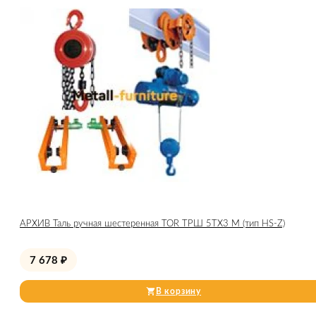
АРХИВ Таль ручная шестеренная TOR ТРШ 5ТХ3 М (тип HS-Z)
7 678
₽
В корзину