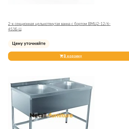
2-х секционная цельнотянутая ванна с бортом ВМЦ2-12/6-
453Б-Ц
Цену уточняйте
В корзину