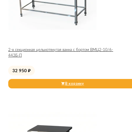
2-х секционная цельнотянутая ванна с бортом ВМЦ2-10/6-
443Б-П
32 950
₽
В корзину