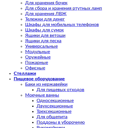
Для хранения бочек
Для сбора и хранения ртутных ламп
Для хранения ЛВЖ
Тележки для денег
Шкафы для мобильных телефонов
Шкафы для сумок
Ящики для ветоши
Ящики для песка
Универсальные
Модульные
Оружейные
Пожарные
Офисные
Стеллажи
Пищевое оборудование
Баки из нержавейки
Для пищевых отходов
Моечные ванны
Односекционные
Двухсекционные
Трехсекционные
Для общепита
Поддоны в уборочную
Рукомойники