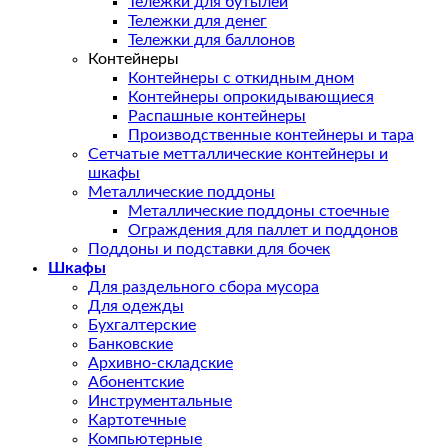
Тележки для бутылей
Тележки для денег
Тележки для баллонов
Контейнеры
Контейнеры с откидным дном
Контейнеры опрокидывающиеся
Распашные контейнеры
Производственные контейнеры и тара
Сетчатые метталлические контейнеры и
шкафы
Металлические поддоны
Металлические поддоны стоечные
Ограждения для паллет и поддонов
Поддоны и подставки для бочек
Шкафы
Для раздельного сбора мусора
Для одежды
Бухгалтерские
Банковские
Архивно-складские
Абонентские
Инструментальные
Картотечные
Компьютерные