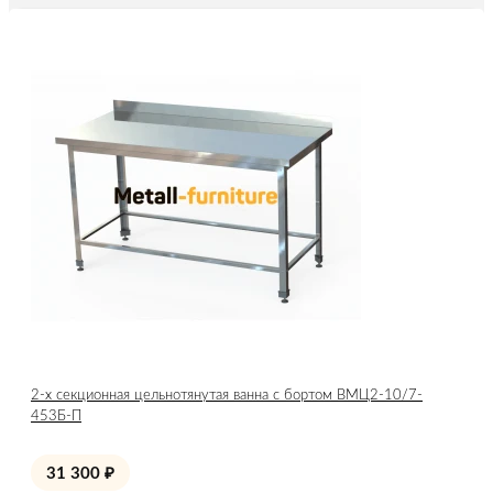
2-х секционная цельнотянутая ванна с бортом ВМЦ2-10/7-
453Б-П
31 300
₽