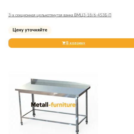
3-х секционная цельнотянутая ванна ВМЦ3-18/6-453Б-П
Цену уточняйте
В корзину