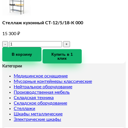
Стеллаж кухонный СТ-12/5/18-К 000
15 300
₽
Количество
товара
Стеллаж
В корзину
Купить в 1
клик
кухонный
СТ-12/5/18-
Категории
К
000
Медицинское оснащение
Мусорные контейнеры классические
Нейтральное оборудование
Производственная мебель
Складская техника
Складское оборудование
Стеллажи
Шкафы металлические
Электрические шкафы