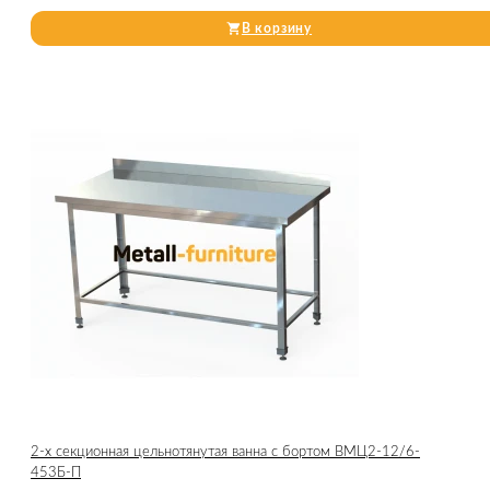
В корзину
2-х секционная цельнотянутая ванна с бортом ВМЦ2-12/6-
453Б-П