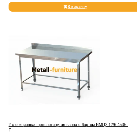
В корзину
2-х секционная цельнотянутая ванна с бортом ВМЦ2-12/6-453Б-
П