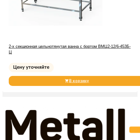
2-х секционная цельнотянутая ванна с бортом ВМЦ2-12/6-453Б-
Ц
Цену уточняйте
В корзину