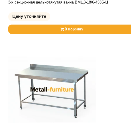
3-х секционная цельнотянутая ванна ВМЦ3-18/6-453Б-Ц
Цену уточняйте
В корзину