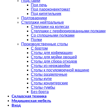
Подставки
Под печь
Под пароконвектомат
Под кипятильник
Подтоварники
Стеллажи нейтральные
Стеллажи на колесах
Стеллажи с перфорированными полками
Со сплошными полками
Полки
Производственные столы
С бортом
Столы для кофемашин
Столы для мойки овощей
Столы для сбора отходов
Столы из нержавейки
Столы к посудомоечной машине
Столы разделочные
Столы-купе
Столы кондитерские
Столы-тумбы
Без борта
Складская техника
Медицинская мебель
Вход