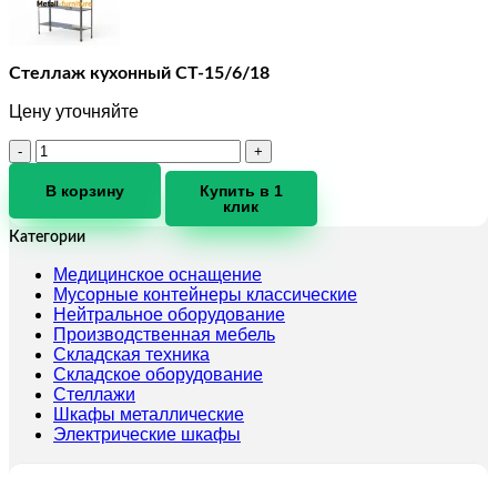
Стеллаж кухонный СТ-15/6/18
Цену уточняйте
Количество
товара
Стеллаж
В корзину
Купить в 1
клик
кухонный
СТ-15/6/18
Категории
Медицинское оснащение
Мусорные контейнеры классические
Нейтральное оборудование
Производственная мебель
Складская техника
Складское оборудование
Стеллажи
Шкафы металлические
Электрические шкафы