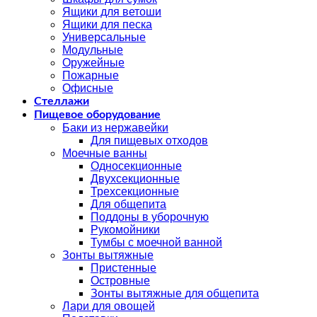
Ящики для ветоши
Ящики для песка
Универсальные
Модульные
Оружейные
Пожарные
Офисные
Стеллажи
Пищевое оборудование
Баки из нержавейки
Для пищевых отходов
Моечные ванны
Односекционные
Двухсекционные
Трехсекционные
Для общепита
Поддоны в уборочную
Рукомойники
Тумбы с моечной ванной
Зонты вытяжные
Пристенные
Островные
Зонты вытяжные для общепита
Лари для овощей