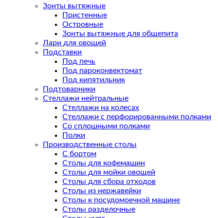
Зонты вытяжные
Пристенные
Островные
Зонты вытяжные для общепита
Лари для овощей
Подставки
Под печь
Под пароконвектомат
Под кипятильник
Подтоварники
Стеллажи нейтральные
Стеллажи на колесах
Стеллажи с перфорированными полками
Со сплошными полками
Полки
Производственные столы
С бортом
Столы для кофемашин
Столы для мойки овощей
Столы для сбора отходов
Столы из нержавейки
Столы к посудомоечной машине
Столы разделочные