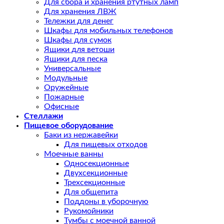
Для сбора и хранения ртутных ламп
Для хранения ЛВЖ
Тележки для денег
Шкафы для мобильных телефонов
Шкафы для сумок
Ящики для ветоши
Ящики для песка
Универсальные
Модульные
Оружейные
Пожарные
Офисные
Стеллажи
Пищевое оборудование
Баки из нержавейки
Для пищевых отходов
Моечные ванны
Односекционные
Двухсекционные
Трехсекционные
Для общепита
Поддоны в уборочную
Рукомойники
Тумбы с моечной ванной