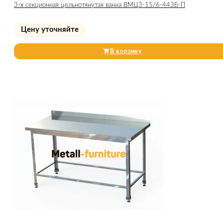
3-х секционная цельнотянутая ванна ВМЦ3-15/6-443Б-П
Цену уточняйте
В корзину