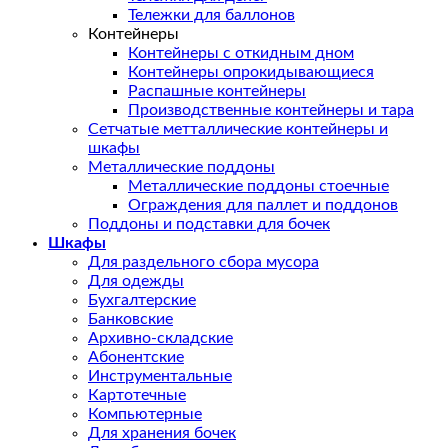
Тележки для баллонов
Контейнеры
Контейнеры с откидным дном
Контейнеры опрокидывающиеся
Распашные контейнеры
Производственные контейнеры и тара
Сетчатые метталлические контейнеры и
шкафы
Металлические поддоны
Металлические поддоны стоечные
Ограждения для паллет и поддонов
Поддоны и подставки для бочек
Шкафы
Для раздельного сбора мусора
Для одежды
Бухгалтерские
Банковские
Архивно-складские
Абонентские
Инструментальные
Картотечные
Компьютерные
Для хранения бочек