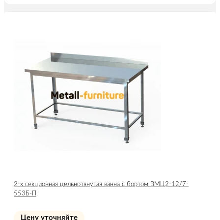
2-х секционная цельнотянутая ванна с бортом ВМЦ2-12/7-
553Б-П
Цену уточняйте