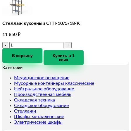
Стеллаж кухонный СТП-10/5/18-К
11 850
₽
Количество
товара
Стеллаж
В корзину
Купить в 1
клик
кухонный
СТП-10/5/18-
Категории
К
Медицинское оснащение
Мусорные контейнеры классические
Нейтральное оборудование
Производственная мебель
Складская техника
Складское оборудование
Стеллажи
Шкафы металлические
Электрические шкафы