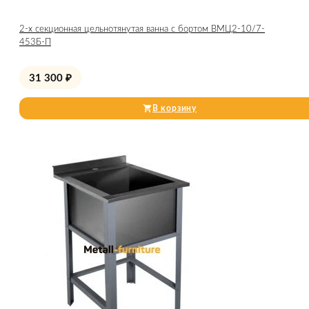
2-х секционная цельнотянутая ванна с бортом ВМЦ2-10/7-
453Б-П
31 300
₽
В корзину