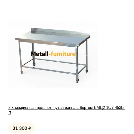
2-х секционная цельнотянутая ванна с бортом ВМЦ2-10/7-453Б-
П
31 300
₽