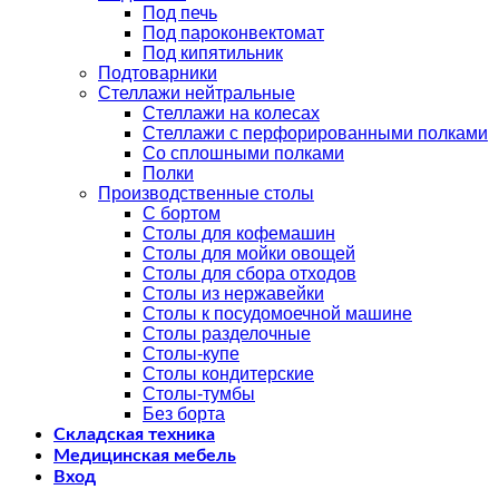
Под печь
Под пароконвектомат
Под кипятильник
Подтоварники
Стеллажи нейтральные
Стеллажи на колесах
Стеллажи с перфорированными полками
Со сплошными полками
Полки
Производственные столы
С бортом
Столы для кофемашин
Столы для мойки овощей
Столы для сбора отходов
Столы из нержавейки
Столы к посудомоечной машине
Столы разделочные
Столы-купе
Столы кондитерские
Столы-тумбы
Без борта
Складская техника
Медицинская мебель
Вход