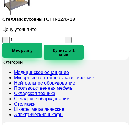
Стеллаж кухонный СТП-12/6/18
Цену уточняйте
Количество
товара
Стеллаж
В корзину
Купить в 1
клик
кухонный
СТП-12/6/18
Категории
Медицинское оснащение
Мусорные контейнеры классические
Нейтральное оборудование
Производственная мебель
Складская техника
Складское оборудование
Стеллажи
Шкафы металлические
Электрические шкафы