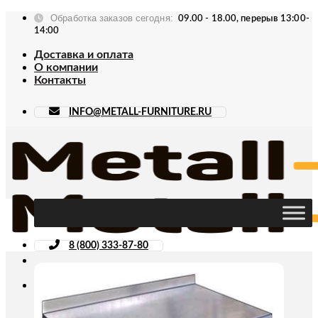
Skip
Обработка заказов сегодня:
09.00 - 18.00, перерыв 13:00-
to
14:00
content
Доставка и оплата
О компании
Контакты
INFO@METALL-FURNITURE.RU
8 (800) 333-87-80
Искать: