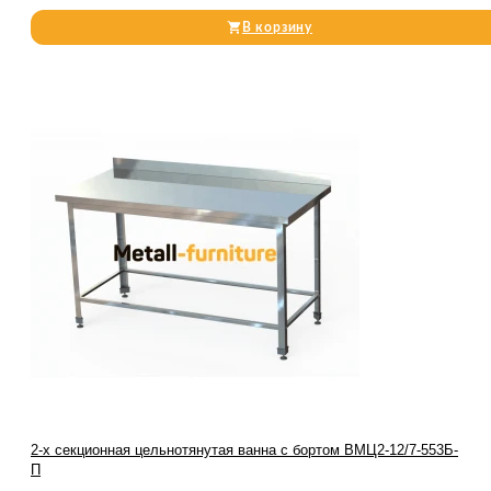
В корзину
2-х секционная цельнотянутая ванна с бортом ВМЦ2-12/7-553Б-
П