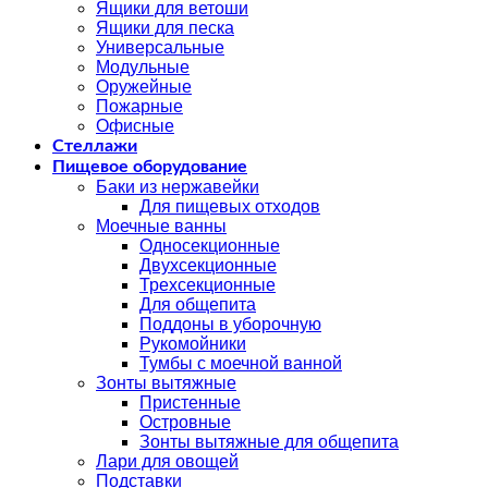
Ящики для ветоши
Ящики для песка
Универсальные
Модульные
Оружейные
Пожарные
Офисные
Стеллажи
Пищевое оборудование
Баки из нержавейки
Для пищевых отходов
Моечные ванны
Односекционные
Двухсекционные
Трехсекционные
Для общепита
Поддоны в уборочную
Рукомойники
Тумбы с моечной ванной
Зонты вытяжные
Пристенные
Островные
Зонты вытяжные для общепита
Лари для овощей
Подставки