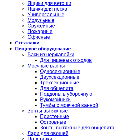
Ящики для ветоши
Ящики для песка
Универсальные
Модульные
Оружейные
Пожарные
Офисные
Стеллажи
Пищевое оборудование
Баки из нержавейки
Для пищевых отходов
Моечные ванны
Односекционные
Двухсекционные
Трехсекционные
Для общепита
Поддоны в уборочную
Рукомойники
Тумбы с моечной ванной
Зонты вытяжные
Пристенные
Островные
Зонты вытяжные для общепита
Лари для овощей
Подставки