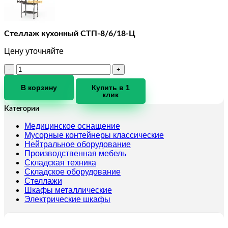
Стеллаж кухонный СТП-8/6/18-Ц
Цену уточняйте
Количество
товара
Стеллаж
В корзину
Купить в 1
клик
кухонный
СТП-8/6/18-
Категории
Ц
Медицинское оснащение
Мусорные контейнеры классические
Нейтральное оборудование
Производственная мебель
Складская техника
Складское оборудование
Стеллажи
Шкафы металлические
Электрические шкафы