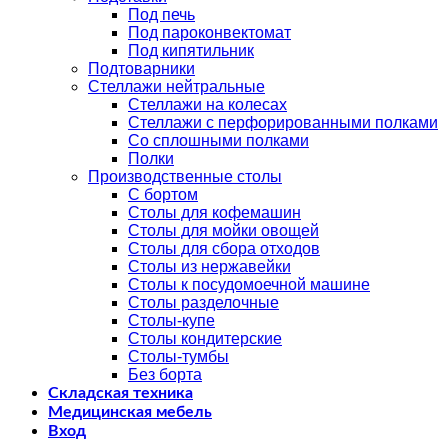
Под печь
Под пароконвектомат
Под кипятильник
Подтоварники
Стеллажи нейтральные
Стеллажи на колесах
Стеллажи с перфорированными полками
Со сплошными полками
Полки
Производственные столы
С бортом
Столы для кофемашин
Столы для мойки овощей
Столы для сбора отходов
Столы из нержавейки
Столы к посудомоечной машине
Столы разделочные
Столы-купе
Столы кондитерские
Столы-тумбы
Без борта
Складская техника
Медицинская мебель
Вход