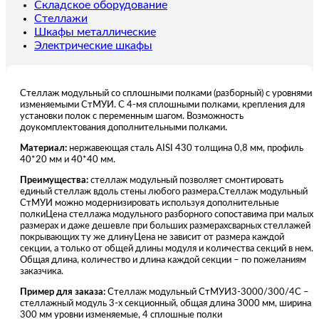
10000
Складское оборудование
мм
Стеллажи
Шкафы металлические
Электрические шкафы
Стеллаж модульный со сплошными полками (разборный) с уровнями
изменяемыми СтМУИ. С 4-мя сплошными полками, крепления для
установки полок с переменным шагом. Возможность
доукомплектования дополнительными полками.
Материал:
нержавеющая сталь AISI 430 толщина 0,8 мм, профиль
40*20 мм и 40*40 мм.
Преимущества:
стеллаж модульный позволяет смонтировать
единый стеллаж вдоль стены любого размера.Стеллаж модульный
СтМУИ можно модернизировать используя дополнительные
полкиЦена стеллажа модульного разборного сопоставима при малых
размерах и даже дешевле при больших размерахсварных стеллажей
покрывающих ту же длинуЦена не зависит от размера каждой
секции, а только от общей длины модуля и количества секций в нем.
Общая длина, количество и длина каждой секции – по пожеланиям
заказчика.
Пример для заказа:
Стеллаж модульный СтМУИ3-3000/300/4С –
стеллажный модуль 3-х секционный, общая длина 3000 мм, ширина
300 мм уровни изменяемые, 4 сплошные полки