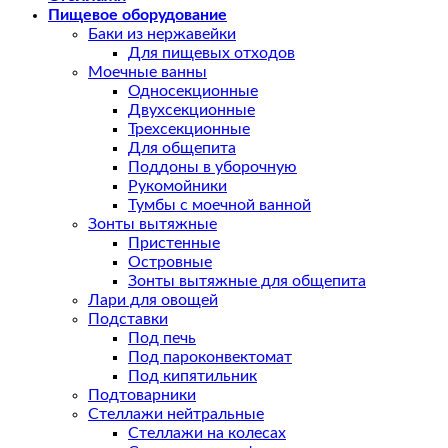
Пищевое оборудование
Баки из нержавейки
Для пищевых отходов
Моечные ванны
Односекционные
Двухсекционные
Трехсекционные
Для общепита
Поддоны в уборочную
Рукомойники
Тумбы с моечной ванной
Зонты вытяжные
Пристенные
Островные
Зонты вытяжные для общепита
Лари для овощей
Подставки
Под печь
Под пароконвектомат
Под кипятильник
Подтоварники
Стеллажи нейтральные
Стеллажи на колесах