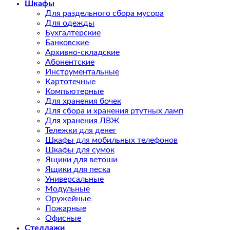
Шкафы
Для раздельного сбора мусора
Для одежды
Бухгалтерские
Банковские
Архивно-складские
Абонентские
Инструментальные
Картотечные
Компьютерные
Для хранения бочек
Для сбора и хранения ртутных ламп
Для хранения ЛВЖ
Тележки для денег
Шкафы для мобильных телефонов
Шкафы для сумок
Ящики для ветоши
Ящики для песка
Универсальные
Модульные
Оружейные
Пожарные
Офисные
Стеллажи