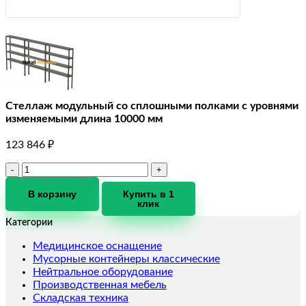
Стеллаж модульный со сплошными полками с уровнями
изменяемыми длина 10000 мм
123 846
₽
Количество
товара
Стеллаж
В корзину
Купить в 1
клик
модульный
со
Категории
сплошными
полками
Медицинское оснащение
с
Мусорные контейнеры классические
уровнями
Нейтральное оборудование
изменяемыми
Производственная мебель
длина
Складская техника