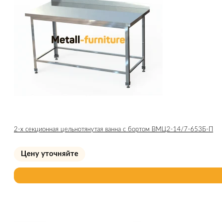
2-х секционная цельнотянутая ванна с бортом ВМЦ2-14/7-653Б-П
Цену уточняйте