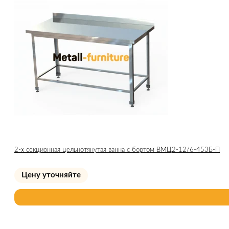
2-х секционная цельнотянутая ванна с бортом ВМЦ2-12/6-453Б-П
Цену уточняйте