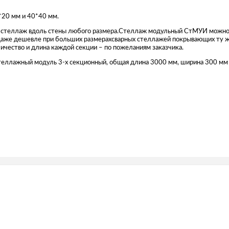
*20 мм и 40*40 мм.
 стеллаж вдоль стены любого размера.Стеллаж модульный СтМУИ можно
даже дешевле при больших размерахсварных стеллажей покрывающих ту же
ичество и длина каждой секции – по пожеланиям заказчика.
лажный модуль 3-х секционный, общая длина 3000 мм, ширина 300 мм 