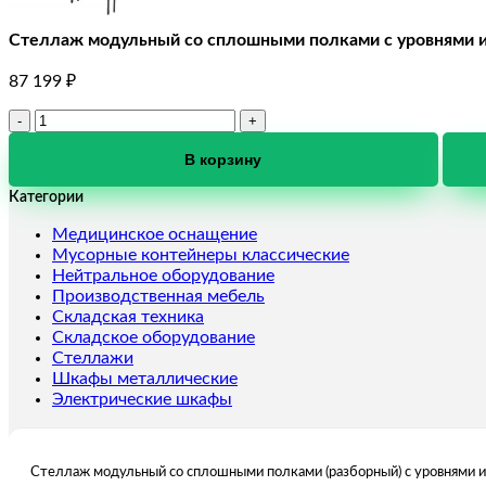
Стеллаж модульный со сплошными полками с уровнями 
87 199
₽
Количество
товара
Стеллаж
В корзину
модульный
Категории
со
сплошными
Медицинское оснащение
полками
Мусорные контейнеры классические
с
Нейтральное оборудование
уровнями
Производственная мебель
изменяемыми
Складская техника
длина
Складское оборудование
7000
Стеллажи
мм
Шкафы металлические
Электрические шкафы
Стеллаж модульный со сплошными полками (разборный) с уровнями 