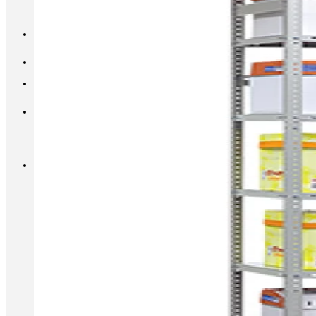
INFO@METALL-FURNITURE.RU
8 (800) 333-87-80
Корзина
Корзина пуста.