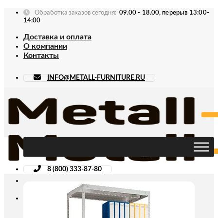
Skip
Обработка заказов сегодня:
09.00 - 18.00, перерыв 13:00-
to
14:00
content
Доставка и оплата
О компании
Контакты
INFO@METALL-FURNITURE.RU
8 (800) 333-87-80
Искать: