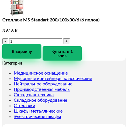
Стеллаж MS Standart 200/100х30/6 (6 полок)
3 616
₽
Количество
товара
Стеллаж
В корзину
Купить в 1
клик
MS
Standart
Категории
200/100х30/6
(6
Медицинское оснащение
полок)
Мусорные контейнеры классические
Нейтральное оборудование
Производственная мебель
Складская техника
Складское оборудование
Стеллажи
Шкафы металлические
Электрические шкафы