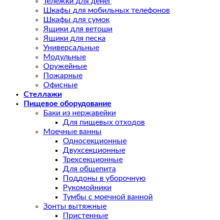
Тележки для денег
Шкафы для мобильных телефонов
Шкафы для сумок
Ящики для ветоши
Ящики для песка
Универсальные
Модульные
Оружейные
Пожарные
Офисные
Стеллажи
Пищевое оборудование
Баки из нержавейки
Для пищевых отходов
Моечные ванны
Односекционные
Двухсекционные
Трехсекционные
Для общепита
Поддоны в уборочную
Рукомойники
Тумбы с моечной ванной
Зонты вытяжные
Пристенные