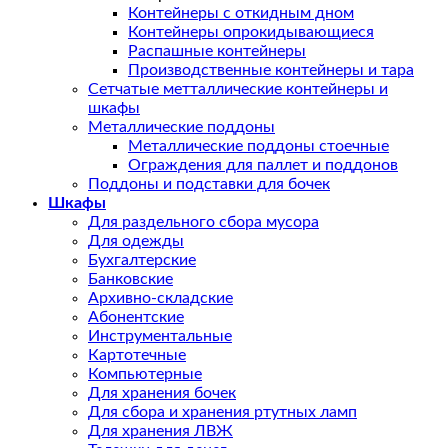
Контейнеры с откидным дном
Контейнеры опрокидывающиеся
Распашные контейнеры
Производственные контейнеры и тара
Сетчатые метталлические контейнеры и
шкафы
Металлические поддоны
Металлические поддоны стоечные
Ограждения для паллет и поддонов
Поддоны и подставки для бочек
Шкафы
Для раздельного сбора мусора
Для одежды
Бухгалтерские
Банковские
Архивно-складские
Абонентские
Инструментальные
Картотечные
Компьютерные
Для хранения бочек
Для сбора и хранения ртутных ламп
Для хранения ЛВЖ