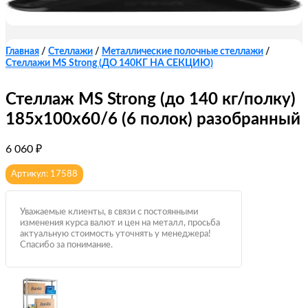
Главная
/
Стеллажи
/
Металлические полочные стеллажи
/
Стеллажи MS Strong (ДО 140КГ НА СЕКЦИЮ)
Стеллаж MS Strong (до 140 кг/полку)
185х100х60/6 (6 полок) разобранный
6 060
₽
Артикул: 17588
Уважаемые клиенты, в связи с постоянными
изменения курса валют и цен на металл, просьба
актуальную стоимость уточнять у менеджера!
Спасибо за понимание.