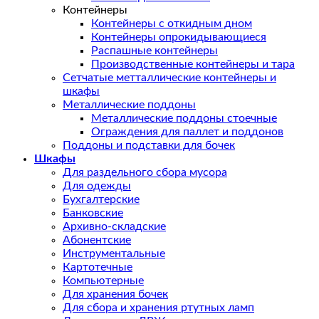
Контейнеры
Контейнеры с откидным дном
Контейнеры опрокидывающиеся
Распашные контейнеры
Производственные контейнеры и тара
Сетчатые метталлические контейнеры и
шкафы
Металлические поддоны
Металлические поддоны стоечные
Ограждения для паллет и поддонов
Поддоны и подставки для бочек
Шкафы
Для раздельного сбора мусора
Для одежды
Бухгалтерские
Банковские
Архивно-складские
Абонентские
Инструментальные
Картотечные
Компьютерные
Для хранения бочек
Для сбора и хранения ртутных ламп