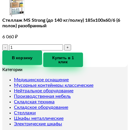
Стеллаж MS Strong (до 140 кг/полку) 185х100х60/6 (6
полок) разобранный
6 060
₽
Количество
товара
Стеллаж
В корзину
Купить в 1
клик
MS
Strong
Категории
(до
140
Медицинское оснащение
кг/
Мусорные контейнеры классические
полку)
Нейтральное оборудование
185х100х60/6
Производственная мебель
(6
Складская техника
полок)
Складское оборудование
разобранный
Стеллажи
Шкафы металлические
Электрические шкафы