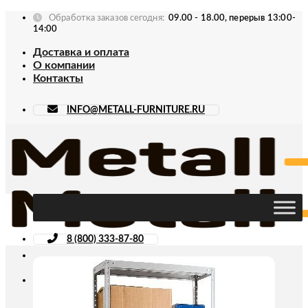
Skip
Обработка заказов сегодня:
09.00 - 18.00, перерыв 13:00-
to
14:00
content
Доставка и оплата
О компании
Контакты
INFO@METALL-FURNITURE.RU
8 (800) 333-87-80
Искать: