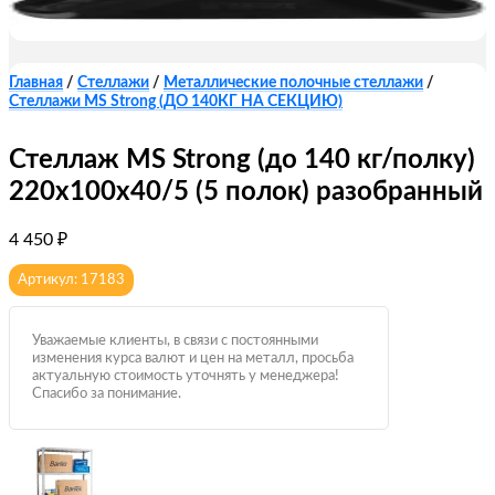
Главная
/
Стеллажи
/
Металлические полочные стеллажи
/
Стеллажи MS Strong (ДО 140КГ НА СЕКЦИЮ)
Стеллаж MS Strong (до 140 кг/полку)
220х100х40/5 (5 полок) разобранный
4 450
₽
Артикул: 17183
Уважаемые клиенты, в связи с постоянными
изменения курса валют и цен на металл, просьба
актуальную стоимость уточнять у менеджера!
Спасибо за понимание.