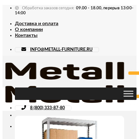
Skip
Обработка заказов сегодня:
09.00 - 18.00, перерыв 13:00-
to
14:00
content
Доставка и оплата
О компании
Контакты
INFO@METALL-FURNITURE.RU
8 (800) 333-87-80
Искать: