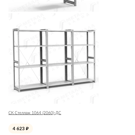
СК Стеллаж 1064 (2060)-ДС
4 623
₽