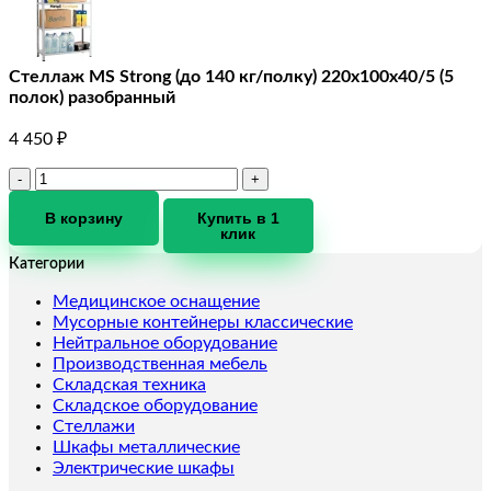
Стеллаж MS Strong (до 140 кг/полку) 220х100х40/5 (5
полок) разобранный
4 450
₽
Количество
товара
Стеллаж
В корзину
Купить в 1
клик
MS
Strong
Категории
(до
140
Медицинское оснащение
кг/
Мусорные контейнеры классические
полку)
Нейтральное оборудование
220х100х40/5
Производственная мебель
(5
Складская техника
полок)
Складское оборудование
разобранный
Стеллажи
Шкафы металлические
Электрические шкафы