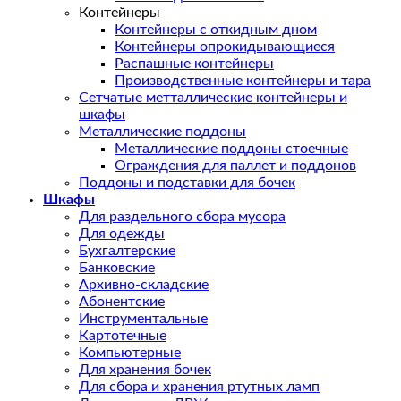
Контейнеры
Контейнеры с откидным дном
Контейнеры опрокидывающиеся
Распашные контейнеры
Производственные контейнеры и тара
Сетчатые метталлические контейнеры и
шкафы
Металлические поддоны
Металлические поддоны стоечные
Ограждения для паллет и поддонов
Поддоны и подставки для бочек
Шкафы
Для раздельного сбора мусора
Для одежды
Бухгалтерские
Банковские
Архивно-складские
Абонентские
Инструментальные
Картотечные
Компьютерные
Для хранения бочек
Для сбора и хранения ртутных ламп