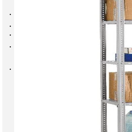
INFO@METALL-FURNITURE.RU
8 (800) 333-87-80
Корзина
Корзина пуста.