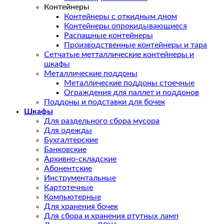
Контейнеры
Контейнеры с откидным дном
Контейнеры опрокидывающиеся
Распашные контейнеры
Производственные контейнеры и тара
Сетчатые метталлические контейнеры и
шкафы
Металлические поддоны
Металлические поддоны стоечные
Ограждения для паллет и поддонов
Поддоны и подставки для бочек
Шкафы
Для раздельного сбора мусора
Для одежды
Бухгалтерские
Банковские
Архивно-складские
Абонентские
Инструментальные
Картотечные
Компьютерные
Для хранения бочек
Для сбора и хранения ртутных ламп