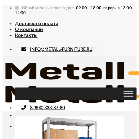
Skip
Обработка заказов сегодня:
09.00 - 18.00, перерыв 13:00-
to
14:00
content
Доставка и оплата
О компании
Контакты
INFO@METALL-FURNITURE.RU
8 (800) 333-87-80
Искать: