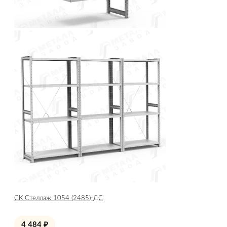
СК Стеллаж 1054 (2485)-ДС
4 484
₽