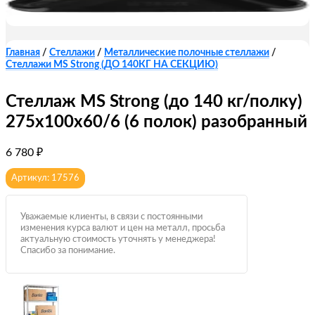
Главная
/
Стеллажи
/
Металлические полочные стеллажи
/
Стеллажи MS Strong (ДО 140КГ НА СЕКЦИЮ)
Стеллаж MS Strong (до 140 кг/полку)
275х100х60/6 (6 полок) разобранный
6 780
₽
Артикул: 17576
Уважаемые клиенты, в связи с постоянными
изменения курса валют и цен на металл, просьба
актуальную стоимость уточнять у менеджера!
Спасибо за понимание.