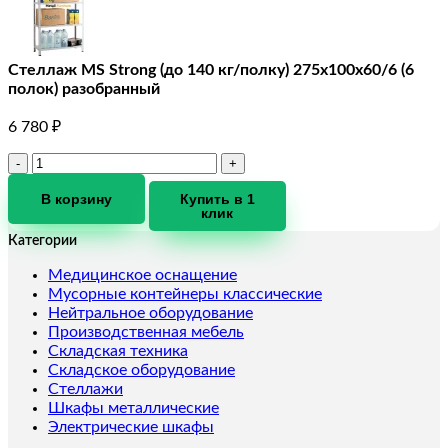
Стеллаж MS Strong (до 140 кг/полку) 275х100х60/6 (6
полок) разобранный
6 780
₽
Количество
товара
Стеллаж
В корзину
Купить в 1
клик
MS
Strong
Категории
(до
140
Медицинское оснащение
кг/
Мусорные контейнеры классические
полку)
Нейтральное оборудование
275х100х60/6
Производственная мебель
(6
Складская техника
полок)
Складское оборудование
разобранный
Стеллажи
Шкафы металлические
Электрические шкафы