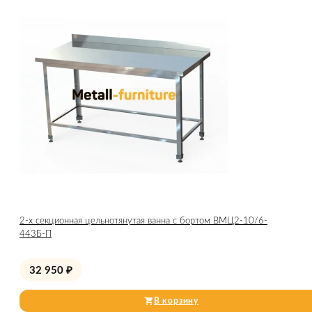
2-х секционная цельнотянутая ванна с бортом ВМЦ2-10/6-
443Б-П
32 950
₽
В корзину