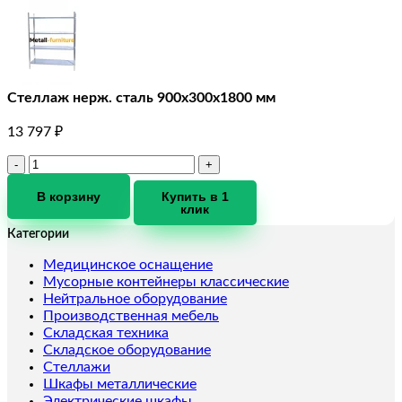
Стеллаж нерж. сталь 900х300х1800 мм
13 797
₽
Количество
товара
Стеллаж
В корзину
Купить в 1
клик
нерж.
сталь
Категории
900х300х1800
мм
Медицинское оснащение
Мусорные контейнеры классические
Нейтральное оборудование
Производственная мебель
Складская техника
Складское оборудование
Стеллажи
Шкафы металлические
Электрические шкафы