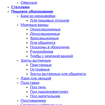
Офисные
Стеллажи
Пищевое оборудование
Баки из нержавейки
Для пищевых отходов
Моечные ванны
Односекционные
Двухсекционные
Трехсекционные
Для общепита
Поддоны в уборочную
Рукомойники
Тумбы с моечной ванной
Зонты вытяжные
Пристенные
Островные
Зонты вытяжные для общепита
Лари для овощей
Подставки
Под печь
Под пароконвектомат
Под кипятильник
Подтоварники