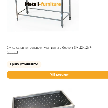
2-х секционная цельнотянутая ванна с бортом ВМЦ2-12/7-
553Б-П
Цену уточняйте
В корзину