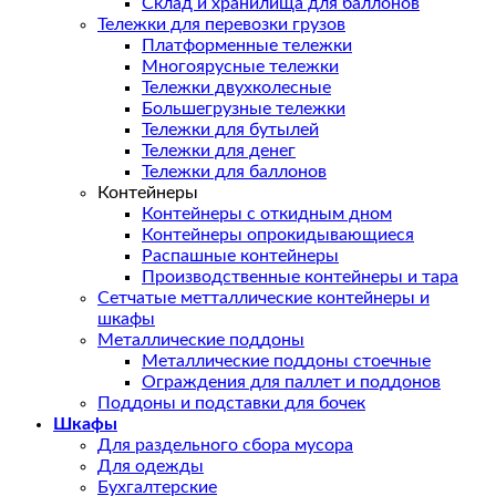
Склад и хранилища для баллонов
Тележки для перевозки грузов
Платформенные тележки
Многоярусные тележки
Тележки двухколесные
Большегрузные тележки
Тележки для бутылей
Тележки для денег
Тележки для баллонов
Контейнеры
Контейнеры с откидным дном
Контейнеры опрокидывающиеся
Распашные контейнеры
Производственные контейнеры и тара
Сетчатые метталлические контейнеры и
шкафы
Металлические поддоны
Металлические поддоны стоечные
Ограждения для паллет и поддонов
Поддоны и подставки для бочек
Шкафы
Для раздельного сбора мусора
Для одежды
Бухгалтерские