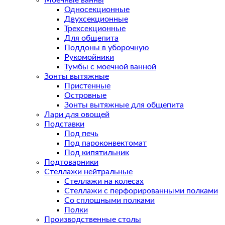
Моечные ванны
Односекционные
Двухсекционные
Трехсекционные
Для общепита
Поддоны в уборочную
Рукомойники
Тумбы с моечной ванной
Зонты вытяжные
Пристенные
Островные
Зонты вытяжные для общепита
Лари для овощей
Подставки
Под печь
Под пароконвектомат
Под кипятильник
Подтоварники
Стеллажи нейтральные
Стеллажи на колесах
Стеллажи с перфорированными полками
Со сплошными полками
Полки
Производственные столы