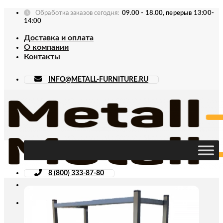
Skip
Обработка заказов сегодня:
09.00 - 18.00, перерыв 13:00-
to
14:00
content
Доставка и оплата
О компании
Контакты
INFO@METALL-FURNITURE.RU
8 (800) 333-87-80
Искать: