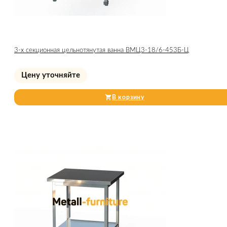
3-х секционная цельнотянутая ванна ВМЦ3-18/6-453Б-Ц
Цену уточняйте
В корзину