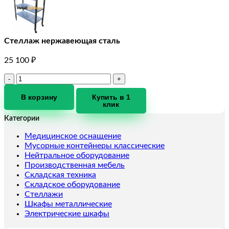
Стеллаж нержавеющая сталь
25 100
₽
Количество
товара
Стеллаж
В корзину
Купить в 1
клик
нержавеющая
сталь
Категории
Медицинское оснащение
Мусорные контейнеры классические
Нейтральное оборудование
Производственная мебель
Складская техника
Складское оборудование
Стеллажи
Шкафы металлические
Электрические шкафы