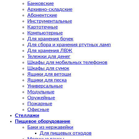
Банковские
Архивно-складские
Абонентские
Инструментальные
Картотечные
Компьютерные
Для хранения бочек
Для сбора и хранения ртутных ламп
Для хранения ЛВЖ
Тележки для денег
Шкафы для мобильных телефонов
Шкафы для сумок
Ящики для ветоши
Ящики для песка
Универсальные
Модульные
Оружейные
Пожарные
Офисные
Стеллажи
Пищевое оборудование
Баки из нержавейки
Для пищевых отходов