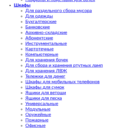
Шкафы
Для раздельного сбора мусора
Для одежды
Бухгалтерские
Банковские
Архивно-складские
Абонентские
Инструментальные
Картотечные
Компьютерные
Для хранения бочек
Для сбора и хранения ртутных ламп
Для хранения ЛВЖ
Тележки для денег
Шкафы для мобильных телефонов
Шкафы для сумок
Ящики для ветоши
Ящики для песка
Универсальные
Модульные
Оружейные
Пожарные
Офисные