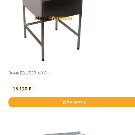
Ванна ВВ1/553-6/6БН
15 120
₽
В корзину