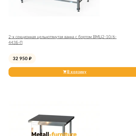
2-х секционная цельнотянутая ванна с бортом ВМЦ2-10/6-
443Б-П
32 950
₽
В корзину