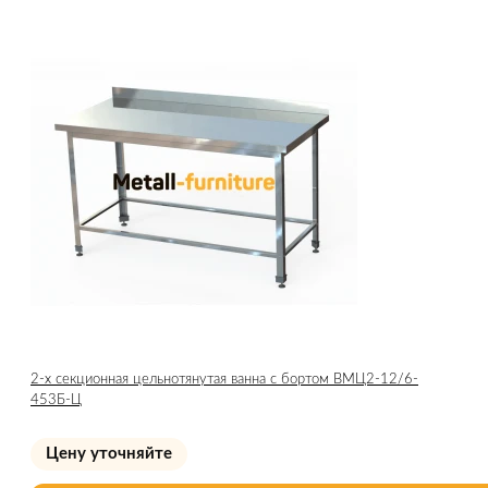
2-х секционная цельнотянутая ванна с бортом ВМЦ2-12/6-
453Б-Ц
Цену уточняйте