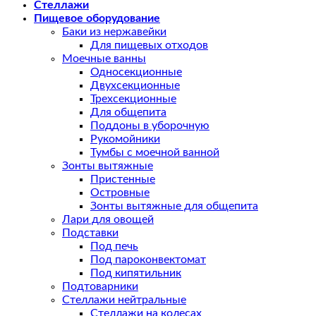
Стеллажи
Пищевое оборудование
Баки из нержавейки
Для пищевых отходов
Моечные ванны
Односекционные
Двухсекционные
Трехсекционные
Для общепита
Поддоны в уборочную
Рукомойники
Тумбы с моечной ванной
Зонты вытяжные
Пристенные
Островные
Зонты вытяжные для общепита
Лари для овощей
Подставки
Под печь
Под пароконвектомат
Под кипятильник
Подтоварники
Стеллажи нейтральные
Стеллажи на колесах