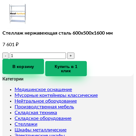
Стеллаж нержавеющая сталь 600х500х1600 мм
7 601
₽
Количество
товара
Стеллаж
В корзину
Купить в 1
клик
нержавеющая
сталь
Категории
600х500х1600
мм
Медицинское оснащение
Мусорные контейнеры классические
Нейтральное оборудование
Производственная мебель
Складская техника
Складское оборудование
Стеллажи
Шкафы металлические
Электрические шкафы