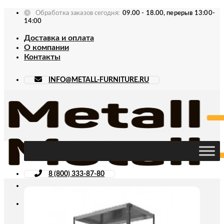
Skip
Обработка заказов сегодня:
09.00 - 18.00, перерыв 13:00-
to
14:00
content
Доставка и оплата
О компании
Контакты
INFO@METALL-FURNITURE.RU
8 (800) 333-87-80
Искать: