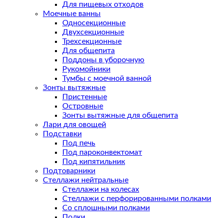
Для пищевых отходов
Моечные ванны
Односекционные
Двухсекционные
Трехсекционные
Для общепита
Поддоны в уборочную
Рукомойники
Тумбы с моечной ванной
Зонты вытяжные
Пристенные
Островные
Зонты вытяжные для общепита
Лари для овощей
Подставки
Под печь
Под пароконвектомат
Под кипятильник
Подтоварники
Стеллажи нейтральные
Стеллажи на колесах
Стеллажи с перфорированными полками
Со сплошными полками
Полки