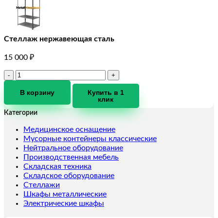
Стеллаж нержавеющая сталь
15 000
₽
Количество
товара
Стеллаж
В корзину
Купить в 1
клик
нержавеющая
сталь
Категории
Медицинское оснащение
Мусорные контейнеры классические
Нейтральное оборудование
Производственная мебель
Складская техника
Складское оборудование
Стеллажи
Шкафы металлические
Электрические шкафы