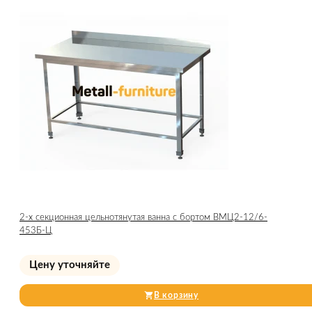
2-х секционная цельнотянутая ванна с бортом ВМЦ2-12/6-
453Б-Ц
Цену уточняйте
В корзину