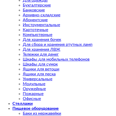
Для одежды
Бухгалтерские
Банковские
Архивно-складские
Абонентские
Инструментальные
Картотечные
Компьютерные
Для хранения бочек
Для сбора и хранения ртутных ламп
Для хранения ЛВЖ
Тележки для денег
Шкафы для мобильных телефонов
Шкафы для сумок
Ящики для ветоши
Ящики для песка
Универсальные
Модульные
Оружейные
Пожарные
Офисные
Стеллажи
Пищевое оборудование
Баки из нержавейки