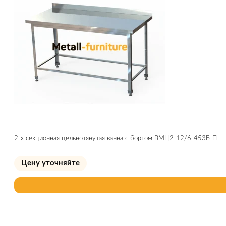
2-х секционная цельнотянутая ванна с бортом ВМЦ2-12/6-453Б-П
Цену уточняйте