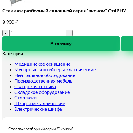
Стеллаж разборный сплошной серия “эконом” Ст4РНУ
8 900
₽
Количество
товара
Стеллаж
В корзину
разборный
Категории
сплошной
серия
Медицинское оснащение
"эконом"
Мусорные контейнеры классические
Ст4РНУ
Нейтральное оборудование
Производственная мебель
Складская техника
Складское оборудование
Стеллажи
Шкафы металлические
Электрические шкафы
Стеллаж разборный серии “Эконом”