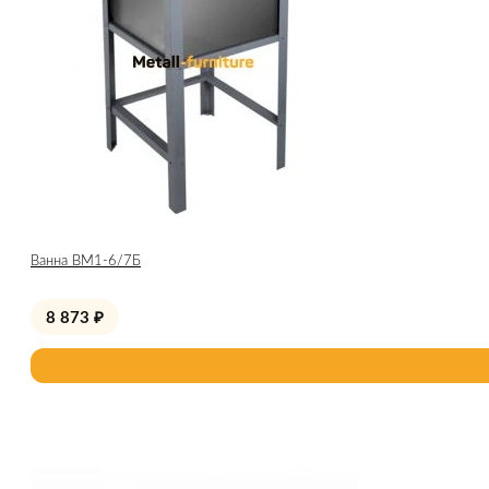
Ванна ВМ1-6/7Б
8 873
₽