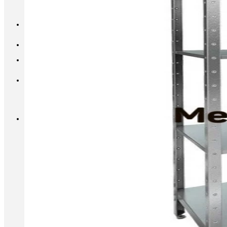
INFO@METALL-FURNITURE.RU
8 (800) 333-87-80
Корзина
Корзина пуста.