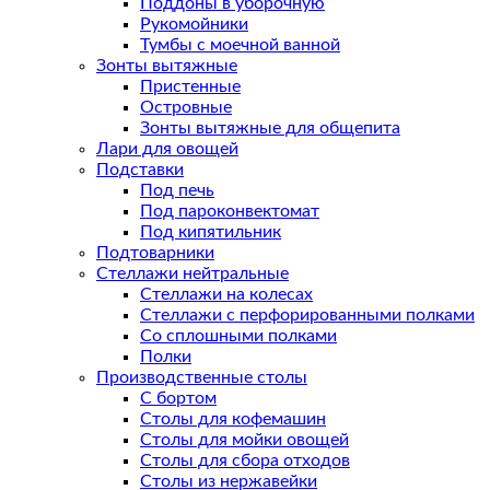
Поддоны в уборочную
Рукомойники
Тумбы с моечной ванной
Зонты вытяжные
Пристенные
Островные
Зонты вытяжные для общепита
Лари для овощей
Подставки
Под печь
Под пароконвектомат
Под кипятильник
Подтоварники
Стеллажи нейтральные
Стеллажи на колесах
Стеллажи с перфорированными полками
Со сплошными полками
Полки
Производственные столы
С бортом
Столы для кофемашин
Столы для мойки овощей
Столы для сбора отходов
Столы из нержавейки