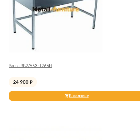
Ванна ВВ2/553-126БН
24 900
₽
В корзину