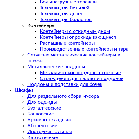
Большегрузные тележки
Тележки для бутылей
Тележки для денег
Тележки для баллонов
Контейнеры
Контейнеры с откидным дном
Контейнеры опрокидывающиеся
Распашные контейнеры
Производственные контейнеры и тара
Сетчатые метталлические контейнеры и
шкафы
Металлические поддоны
Металлические поддоны стоечные
Ограждения для паллет и поддонов
Поддоны и подставки для бочек
Шкафы
Для раздельного сбора мусора
Для одежды
Бухгалтерские
Банковские
Архивно-складские
Абонентские
Инструментальные
Картотечные