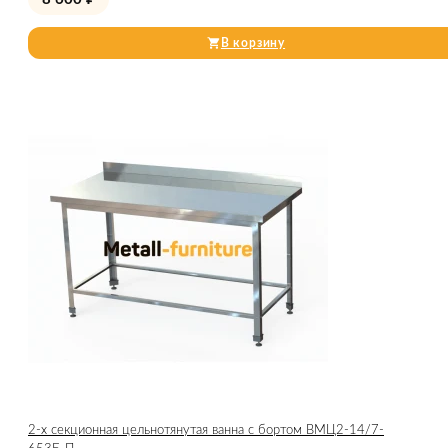
В корзину
2-х секционная цельнотянутая ванна с бортом ВМЦ2-14/7-