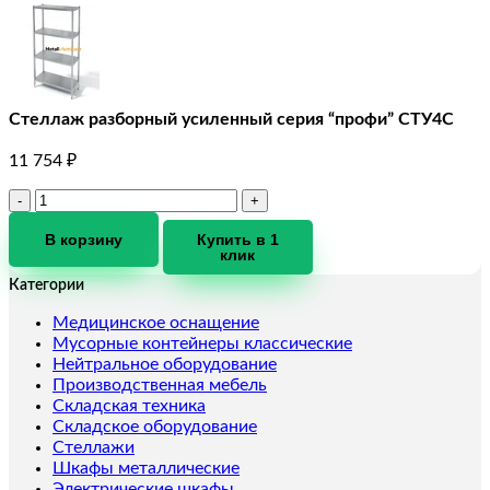
Стеллаж разборный усиленный серия “профи” СТУ4С
11 754
₽
Количество
товара
Стеллаж
В корзину
Купить в 1
клик
разборный
усиленный
Категории
серия
"профи"
Медицинское оснащение
СТУ4С
Мусорные контейнеры классические
Нейтральное оборудование
Производственная мебель
Складская техника
Складское оборудование
Стеллажи
Шкафы металлические
Электрические шкафы