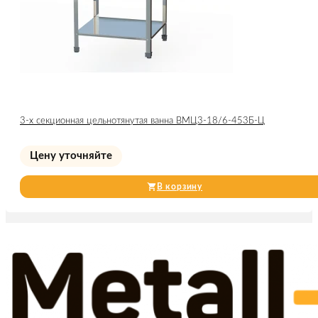
3-х секционная цельнотянутая ванна ВМЦ3-18/6-453Б-Ц
Цену уточняйте
В корзину