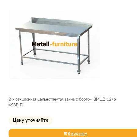
2-х секционная цельнотянутая ванна с бортом ВМЦ2-12/6-
453Б-П
Цену уточняйте
В корзину