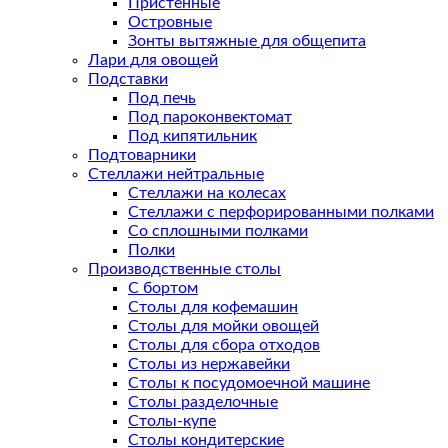
Пристенные
Островные
Зонты вытяжные для общепита
Лари для овощей
Подставки
Под печь
Под пароконвектомат
Под кипятильник
Подтоварники
Стеллажи нейтральные
Стеллажи на колесах
Стеллажи с перфорированными полками
Со сплошными полками
Полки
Производственные столы
С бортом
Столы для кофемашин
Столы для мойки овощей
Столы для сбора отходов
Столы из нержавейки
Столы к посудомоечной машине
Столы разделочные
Столы-купе
Столы кондитерские