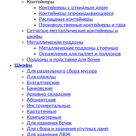
Контейнеры
Контейнеры с откидным дном
Контейнеры опрокидывающиеся
Распашные контейнеры
Производственные контейнеры и тара
Сетчатые метталлические контейнеры и
шкафы
Металлические поддоны
Металлические поддоны стоечные
Ограждения для паллет и поддонов
Поддоны и подставки для бочек
Шкафы
Для раздельного сбора мусора
Для одежды
Бухгалтерские
Банковские
Архивно-складские
Абонентские
Инструментальные
Картотечные
Компьютерные
Для хранения бочек
Для сбора и хранения ртутных ламп
Для хранения ЛВЖ