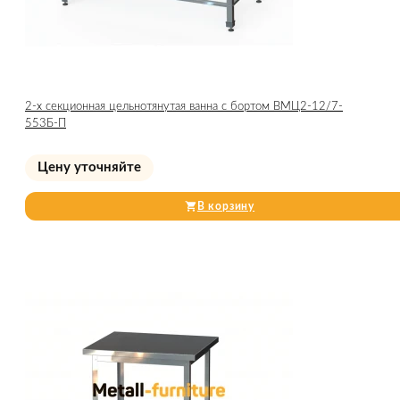
2-х секционная цельнотянутая ванна с бортом ВМЦ2-12/7-
553Б-П
Цену уточняйте
В корзину