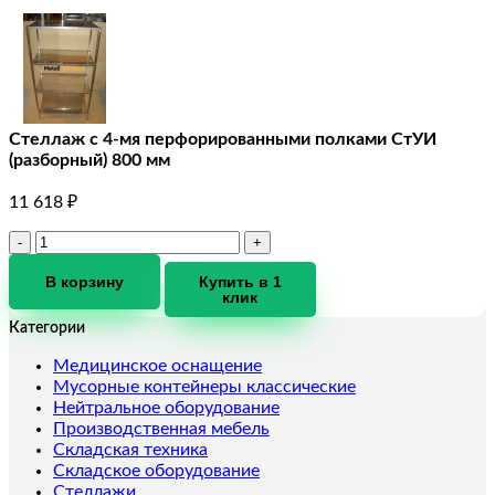
Стеллаж с 4-мя перфорированными полками СтУИ
(разборный) 800 мм
11 618
₽
Количество
товара
Стеллаж
В корзину
Купить в 1
клик
с
4-
Категории
мя
перфорированными
Медицинское оснащение
полками
Мусорные контейнеры классические
СтУИ
Нейтральное оборудование
(разборный)
Производственная мебель
800
Складская техника
мм
Складское оборудование
Стеллажи