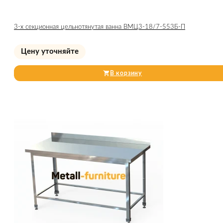
3-х секционная цельнотянутая ванна ВМЦ3-18/7-553Б-П
Цену уточняйте
В корзину