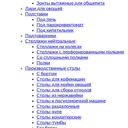
Зонты вытяжные для общепита
Лари для овощей
Подставки
Под печь
Под пароконвектомат
Под кипятильник
Подтоварники
Стеллажи нейтральные
Стеллажи на колесах
Стеллажи с перфорированными полками
Со сплошными полками
Полки
Производственные столы
С бортом
Столы для кофемашин
Столы для мойки овощей
Столы для сбора отходов
Столы из нержавейки
Столы к посудомоечной машине
Столы разделочные
Столы-купе
Столы кондитерские
Столы-тумбы
Без борта