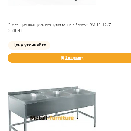
2-х секционная цельнотянутая ванна с бортом ВМЦ2-12/7-
553Б-П
Цену уточняйте
В корзину