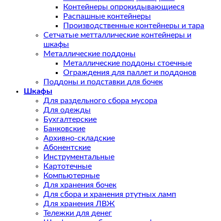
Контейнеры опрокидывающиеся
Распашные контейнеры
Производственные контейнеры и тара
Сетчатые метталлические контейнеры и
шкафы
Металлические поддоны
Металлические поддоны стоечные
Ограждения для паллет и поддонов
Поддоны и подставки для бочек
Шкафы
Для раздельного сбора мусора
Для одежды
Бухгалтерские
Банковские
Архивно-складские
Абонентские
Инструментальные
Картотечные
Компьютерные
Для хранения бочек
Для сбора и хранения ртутных ламп
Для хранения ЛВЖ
Тележки для денег