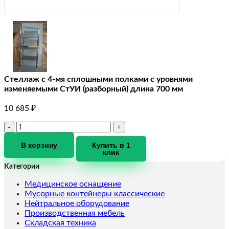
Стеллаж с 4-мя сплошными полками с уровнями
изменяемыми СтУИ (разборный) длина 700 мм
10 685
₽
Количество
товара
Стеллаж
В корзину
Купить в 1
клик
с
4-
Категории
мя
сплошными
Медицинское оснащение
полками
Мусорные контейнеры классические
с
Нейтральное оборудование
уровнями
Производственная мебель
изменяемыми
Складская техника