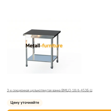
3-х секционная цельнотянутая ванна ВМЦ3-18/6-453Б-Ц
Цену уточняйте