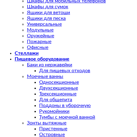
Шкафы для мобильных телефонов
Шкафы для сумок
Ящики для ветоши
Ящики для песка
Универсальные
Модульные
Оружейные
Пожарные
Офисные
Стеллажи
Пищевое оборудование
Баки из нержавейки
Для пищевых отходов
Моечные ванны
Односекционные
Двухсекционные
Трехсекционные
Для общепита
Поддоны в уборочную
Рукомойники
Тумбы с моечной ванной
Зонты вытяжные
Пристенные
Островные