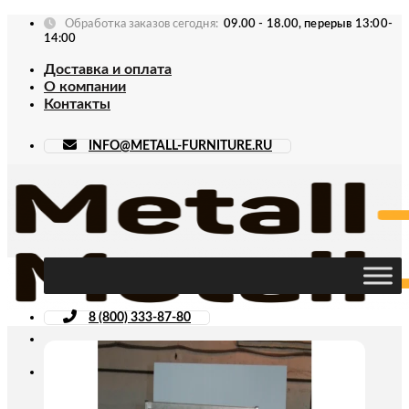
Skip
Обработка заказов сегодня:
09.00 - 18.00, перерыв 13:00-
to
14:00
content
Доставка и оплата
О компании
Контакты
INFO@METALL-FURNITURE.RU
8 (800) 333-87-80
Искать: