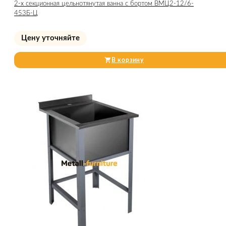
2-х секционная цельнотянутая ванна с бортом ВМЦ2-12/6-
453Б-Ц
Цену уточняйте
В корзину