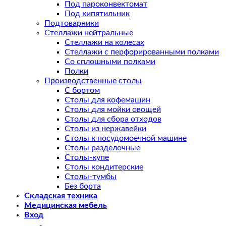
Под пароконвектомат
Под кипятильник
Подтоварники
Стеллажи нейтральные
Стеллажи на колесах
Стеллажи с перфорированными полками
Со сплошными полками
Полки
Производственные столы
С бортом
Столы для кофемашин
Столы для мойки овощей
Столы для сбора отходов
Столы из нержавейки
Столы к посудомоечной машине
Столы разделочные
Столы-купе
Столы кондитерские
Столы-тумбы
Без борта
Складская техника
Медицинская мебель
Вход