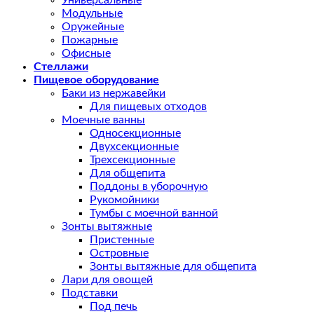
Универсальные
Модульные
Оружейные
Пожарные
Офисные
Стеллажи
Пищевое оборудование
Баки из нержавейки
Для пищевых отходов
Моечные ванны
Односекционные
Двухсекционные
Трехсекционные
Для общепита
Поддоны в уборочную
Рукомойники
Тумбы с моечной ванной
Зонты вытяжные
Пристенные
Островные
Зонты вытяжные для общепита
Лари для овощей
Подставки
Под печь