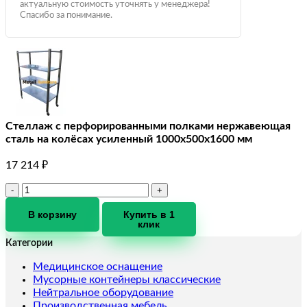
актуальную стоимость уточнять у менеджера!
Спасибо за понимание.
Стеллаж с перфорированными полками нержавеющая
сталь на колёсах усиленный 1000х500х1600 мм
17 214
₽
Количество
товара
Стеллаж
В корзину
Купить в 1
клик
с
перфорированными
Категории
полками
нержавеющая
Медицинское оснащение
сталь
Мусорные контейнеры классические
на
Нейтральное оборудование
колёсах
Производственная мебель