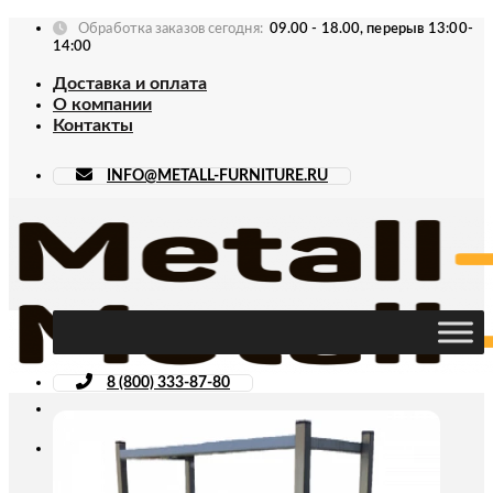
Skip
Обработка заказов сегодня:
09.00 - 18.00, перерыв 13:00-
to
14:00
content
Доставка и оплата
О компании
Контакты
INFO@METALL-FURNITURE.RU
8 (800) 333-87-80
Искать: