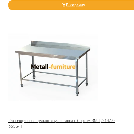
В корзину
2-х секционная цельнотянутая ванна с бортом ВМЦ2-14/7-
653Б-П