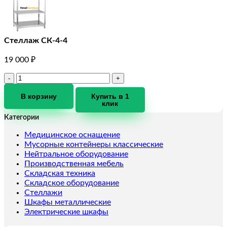
Стеллаж СК-4-4
19 000
₽
Количество
товара
Стеллаж
В корзину
Купить в 1
клик
СК-4-
4
Категории
Медицинское оснащение
Мусорные контейнеры классические
Нейтральное оборудование
Производственная мебель
Складская техника
Складское оборудование
Стеллажи
Шкафы металлические
Электрические шкафы