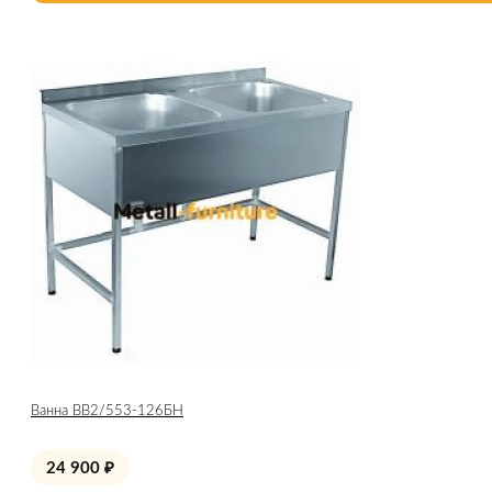
Ванна ВВ2/553-126БН
24 900
₽