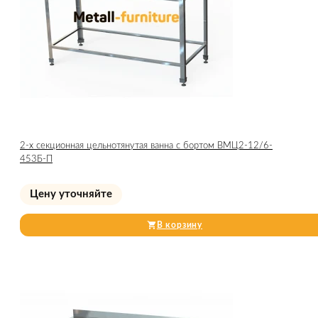
2-х секционная цельнотянутая ванна с бортом ВМЦ2-12/6-
453Б-П
Цену уточняйте
В корзину