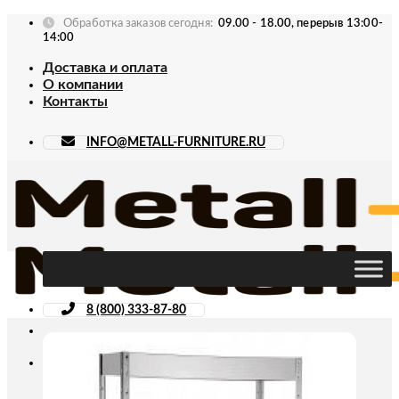
Skip
Обработка заказов сегодня:
09.00 - 18.00, перерыв 13:00-
to
14:00
content
Доставка и оплата
О компании
Контакты
INFO@METALL-FURNITURE.RU
8 (800) 333-87-80
Искать: