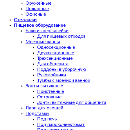
Оружейные
Пожарные
Офисные
Стеллажи
Пищевое оборудование
Баки из нержавейки
Для пищевых отходов
Моечные ванны
Односекционные
Двухсекционные
Трехсекционные
Для общепита
Поддоны в уборочную
Рукомойники
Тумбы с моечной ванной
Зонты вытяжные
Пристенные
Островные
Зонты вытяжные для общепита
Лари для овощей
Подставки
Под печь
Под пароконвектомат