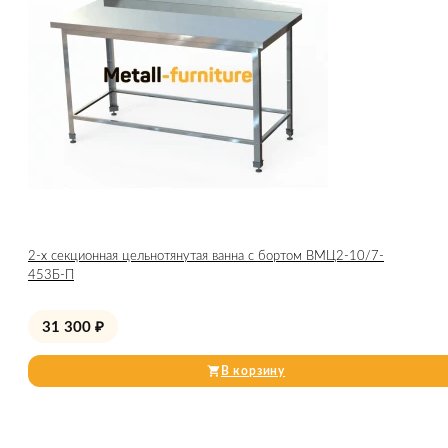
2-х секционная цельнотянутая ванна с бортом ВМЦ2-10/7-
453Б-П
31 300
₽
В корзину