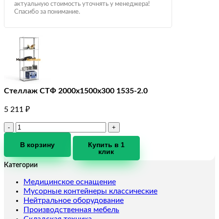
актуальную стоимость уточнять у менеджера!
Спасибо за понимание.
Стеллаж СТФ 2000x1500x300 1535-2.0
5 211
₽
Количество
товара
Стеллаж
В корзину
Купить в 1
клик
СТФ
2000x1500x300
Категории
1535-
2.0
Медицинское оснащение
Мусорные контейнеры классические
Нейтральное оборудование
Производственная мебель