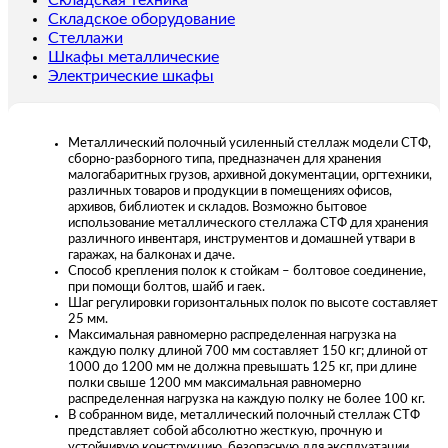
Складская техника
Складское оборудование
Стеллажи
Шкафы металлические
Электрические шкафы
Металлический полочный усиленный стеллаж модели СТФ,
сборно-разборного типа, предназначен для хранения
малогабаритных грузов, архивной документации, оргтехники,
различных товаров и продукции в помещениях офисов,
архивов, библиотек и складов. Возможно бытовое
использование металлического стеллажа СТФ для хранения
различного инвентаря, инструментов и домашней утвари в
гаражах, на балконах и даче.
Способ крепления полок к стойкам – болтовое соединение,
при помощи болтов, шайб и гаек.
Шаг регулировки горизонтальных полок по высоте составляет
25 мм.
Максимальная равномерно распределенная нагрузка на
каждую полку длиной 700 мм составляет 150 кг; длиной от
1000 до 1200 мм не должна превышать 125 кг, при длине
полки свыше 1200 мм максимальная равномерно
распределенная нагрузка на каждую полку не более 100 кг.
В собранном виде, металлический полочный стеллаж СТФ
представляет собой абсолютно жесткую, прочную и
устойчивую конструкцию, безопасную для эксплуатации