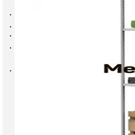
INFO@METALL-FURNITURE.RU
8 (800) 333-87-80
Корзина
Корзина пуста.