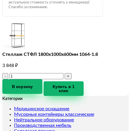
актуальную стоимость уточнять у менеджера!
Спасибо за понимание.
Стеллаж СТФЛ 1800x1000x600мм 1064-1.8
3 848
₽
Количество
товара
Стеллаж
В корзину
Купить в 1
клик
СТФЛ
1800x1000x600мм
Категории
1064-
1.8
Медицинское оснащение
Мусорные контейнеры классические
Нейтральное оборудование
Производственная мебель