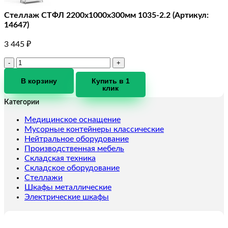
Стеллаж СТФЛ 2200x1000x300мм 1035-2.2 (Артикул:
14647)
3 445
₽
Количество
товара
Стеллаж
В корзину
Купить в 1
клик
СТФЛ
2200x1000x300мм
Категории
1035-
2.2
Медицинское оснащение
(Артикул:
Мусорные контейнеры классические
14647)
Нейтральное оборудование
Производственная мебель
Складская техника
Складское оборудование
Стеллажи
Шкафы металлические
Электрические шкафы