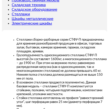
Производственная мебель
Складская техника
Складское оборудование
Стеллажи
Шкафы металлические
Электрические шкафы
Стеллажи сборно-разборные серии СТФУ-П предназначены
для хранения разнообразной продукции в офисах, торговых
залах, бытовках, камерах хранения, гаражах, складских
площадях, архивах.
Грузоподъемность односекционного стеллажа СТФУ-П
высотой 2м составляет 1600кг, а многосекционного стеллажа
– до 1900 кг. При этом на верхнюю полку равномерно
распределнная нагрузка (как в односекционном, так и
многосекционном стеллажах) не должна превышать 60 кг.
Нижняя полка стеллажа должна размещаться не выше 150
мм от пола.
В основном стеллажи продаются поэлементно. Данная
базовая модель – стеллажи СТФУ-П комплектуется
стойками, полками, четырьмя подпятниками, комплектами
крепежей, уголками жесткости.
Стойки стеллажа изготовлены из профиля “равносторонний
угол”, шаг перфорации равен 25 мм (диаметр перфорации 7
мм).