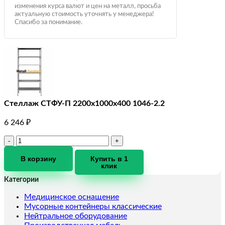
изменения курса валют и цен на металл, просьба
актуальную стоимость уточнять у менеджера!
Спасибо за понимание.
Стеллаж СТФУ-П 2200x1000x400 1046-2.2
6 246
₽
Количество
товара
Стеллаж
В корзину
Купить в 1
клик
СТФУ-
П
Категории
2200x1000x400
1046-
Медицинское оснащение
2.2
Мусорные контейнеры классические
Нейтральное оборудование