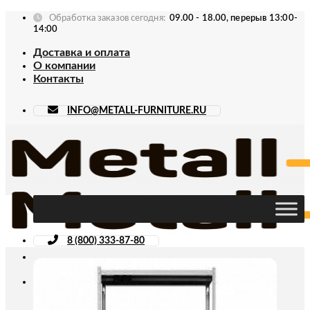
Skip
Обработка заказов сегодня:
09.00 - 18.00, перерыв 13:00-
to
14:00
content
Доставка и оплата
О компании
Контакты
INFO@METALL-FURNITURE.RU
8 (800) 333-87-80
Искать: