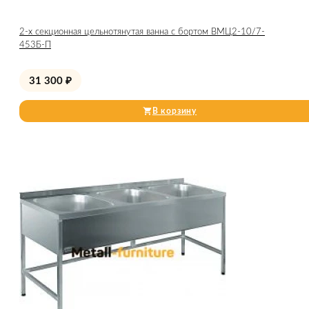
2-х секционная цельнотянутая ванна с бортом ВМЦ2-10/7-
453Б-П
31 300
₽
В корзину