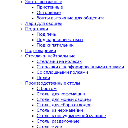
Зонты вытяжные
Пристенные
Островные
Зонты вытяжные для общепита
Лари для овощей
Подставки
Под печь
Под пароконвектомат
Под кипятильник
Подтоварники
Стеллажи нейтральные
Стеллажи на колесах
Стеллажи с перфорированными полками
Со сплошными полками
Полки
Производственные столы
С бортом
Столы для кофемашин
Столы для мойки овощей
Столы для сбора отходов
Столы из нержавейки
Столы к посудомоечной машине
Столы разделочные
Столы-купе