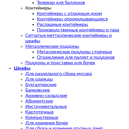
Тележки для баллонов
Контейнеры
Контейнеры с откидным дном
Контейнеры опрокидывающиеся
Распашные контейнеры
Производственные контейнеры и тара
Сетчатые метталлические контейнеры и
шкафы
Металлические поддоны
Металлические поддоны стоечные
Ограждения для паллет и поддонов
Поддоны и подставки для бочек
Шкафы
Для раздельного сбора мусора
Для одежды
Бухгалтерские
Банковские
Архивно-складские
Абонентские
Инструментальные
Картотечные
Компьютерные
Для хранения бочек
Для сбора и хранения ртутных ламп