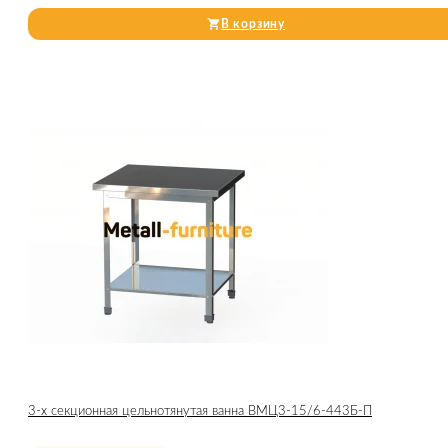
В корзину
3-х секционная цельнотянутая ванна ВМЦ3-15/6-443Б-П