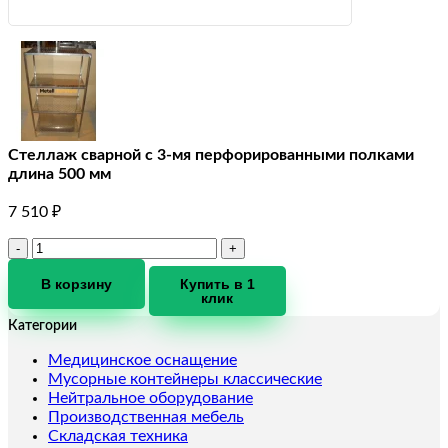
Стеллаж сварной с 3-мя перфорированными полками
длина 500 мм
7 510
₽
Количество
товара
Стеллаж
В корзину
Купить в 1
клик
сварной
с
Категории
3-
мя
Медицинское оснащение
перфорированными
Мусорные контейнеры классические
полками
Нейтральное оборудование
длина
Производственная мебель
500
Складская техника