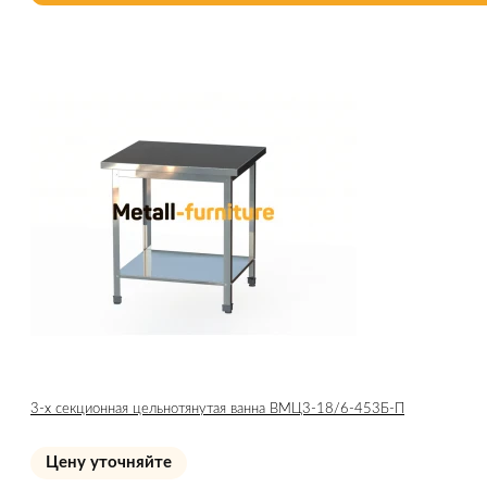
3-х секционная цельнотянутая ванна ВМЦ3-18/6-453Б-П
Цену уточняйте