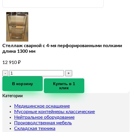
Стеллаж сварной с 4-мя перфорированными полками
длина 1300 мм
12 910
₽
Количество
товара
Стеллаж
В корзину
Купить в 1
клик
сварной
с
Категории
4-
мя
Медицинское оснащение
перфорированными
Мусорные контейнеры классические
полками
Нейтральное оборудование
длина
Производственная мебель
1300
Складская техника