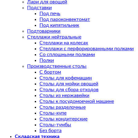
Лари для овощей
Подставки
Под печь
Под пароконвектомат
Под кипятильник
Подтоварники
Стеллажи нейтральные
Стеллажи на колесах
Стеллажи с перфорированными полками
Со сплошными полками
Полки
Производственные столы
С бортом
Столы для кофемашин
Столы для мойки овощей
Столы для сбора отходов
Столы из нержавейки
Столы к посудомоечной машине
Столы разделочные
Столы-купе
Столы кондитерские
Столы-тумбы
Без борта
Складская техника