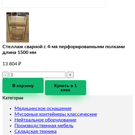
Стеллаж сварной с 4-мя перфорированными полками
длина 1500 мм
13 804
₽
Количество
товара
Стеллаж
В корзину
Купить в 1
клик
сварной
с
Категории
4-
мя
Медицинское оснащение
перфорированными
Мусорные контейнеры классические
полками
Нейтральное оборудование
длина
Производственная мебель
1500
Складская техника