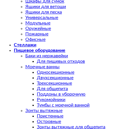
Шкафы для сумок
Ящики для ветоши
Ящики для песка
Универсальные
Модульные
Оружейные
Пожарные
Офисные
Стеллажи
Пищевое оборудование
Баки из нержавейки
Для пищевых отходов
Моечные ванны
Односекционные
Двухсекционные
Трехсекционные
Для общепита
Поддоны в уборочную
Рукомойники
Тумбы с моечной ванной
Зонты вытяжные
Пристенные
Островные
Зонты вытяжные для общепита