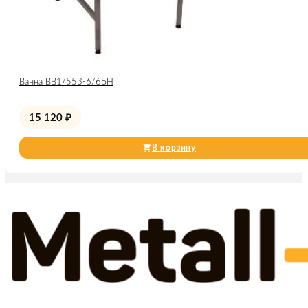
Ванна ВВ1/553-6/6БН
15 120
₽
В корзину