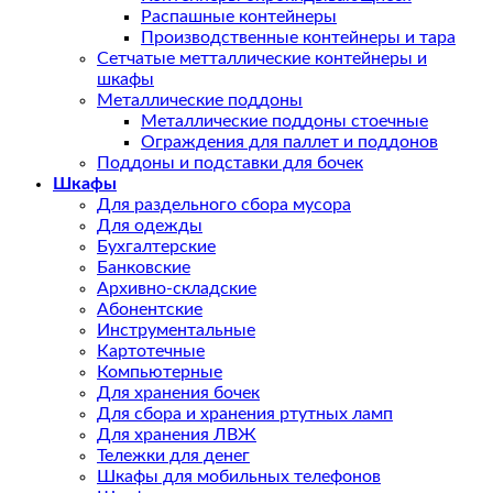
Распашные контейнеры
Производственные контейнеры и тара
Сетчатые метталлические контейнеры и
шкафы
Металлические поддоны
Металлические поддоны стоечные
Ограждения для паллет и поддонов
Поддоны и подставки для бочек
Шкафы
Для раздельного сбора мусора
Для одежды
Бухгалтерские
Банковские
Архивно-складские
Абонентские
Инструментальные
Картотечные
Компьютерные
Для хранения бочек
Для сбора и хранения ртутных ламп
Для хранения ЛВЖ
Тележки для денег
Шкафы для мобильных телефонов