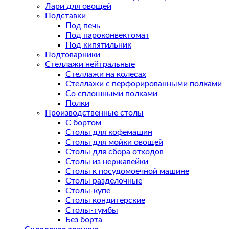
Лари для овощей
Подставки
Под печь
Под пароконвектомат
Под кипятильник
Подтоварники
Стеллажи нейтральные
Стеллажи на колесах
Стеллажи с перфорированными полками
Со сплошными полками
Полки
Производственные столы
С бортом
Столы для кофемашин
Столы для мойки овощей
Столы для сбора отходов
Столы из нержавейки
Столы к посудомоечной машине
Столы разделочные
Столы-купе
Столы кондитерские
Столы-тумбы
Без борта